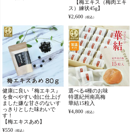
【梅エキス（梅肉エキ
ス）練状45g】
¥
2,600
（税込）
健康に良い『梅エキス』
選べる4種のお味
を食べやすい飴に仕上げ
特選紀州南高梅
ました嫌な甘さのないす
華結15粒入
っきりとした味わいで
¥
4,800
（税込）
す！
【梅エキスあめ】
¥
550
（税込）