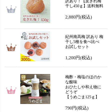
訳あり！【皮ぎれ梅
干し450ｇ】送料無料
2,880円
(税込)
紀州南高梅 訳あり 梅
干し5種を食べ比べ
お試しセット
1,200円
(税込)
梅酢・梅塩のほのか
な酸味
おひたしや和え物に
どうぞ
【うめごま125ｇ】
790円
(税込)