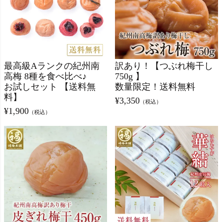
最高級Aランクの紀州南
訳あり！【つぶれ梅干し
高梅 8種を食べ比べ♪
750g 】
お試しセット 【送料無
数量限定！送料無料
料】
¥
3,350
（税込）
¥
1,900
（税込）