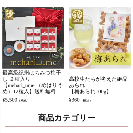
最高級紀州はちみつ梅干
し ２種入り
高校生たちが考えた絶品
【mehari_ume （めはりう
あられ
め）12粒入】送料無料
【梅あられ100g】
¥
5,500
¥
360
（税込）
（税込）
商品カテゴリー