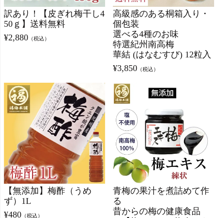
訳あり！【皮ぎれ梅干し4
高級感のある桐箱入り・
50ｇ】送料無料
個包装
選べる4種のお味
¥
2,880
（税込）
特選紀州南高梅
華結 (はなむすび) 12粒入
¥
3,850
（税込）
【無添加】梅酢（うめ
青梅の果汁を煮詰めて作
ず）1L
る
昔からの梅の健康食品
¥
480
（税込）