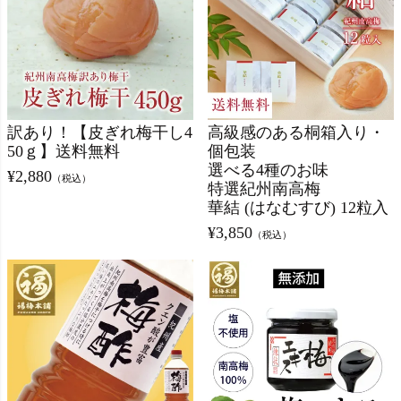
訳あり！【皮ぎれ梅干し4
高級感のある桐箱入り・
50ｇ】送料無料
個包装
選べる4種のお味
¥
2,880
（税込）
特選紀州南高梅
華結 (はなむすび) 12粒入
¥
3,850
（税込）