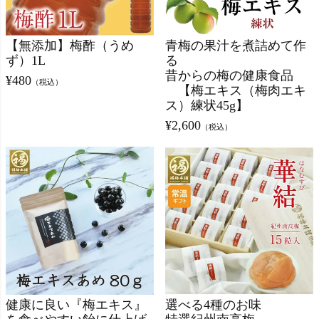
【無添加】梅酢（うめ
青梅の果汁を煮詰めて作
ず）1L
る
昔からの梅の健康食品
¥
480
（税込）
【梅エキス（梅肉エキ
ス）練状45g】
¥
2,600
（税込）
健康に良い『梅エキス』
選べる4種のお味