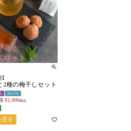
用】
と2種の梅干しセット
入
Alc13％
格
¥
2,900
税込
を見る