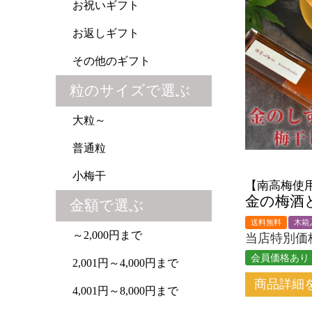
お祝いギフト
お返しギフト
その他のギフト
粒のサイズで選ぶ
大粒～
普通粒
小梅干
【南高梅使
金の梅酒
金額で選ぶ
送料無料
木箱
～2,000円まで
当店特別価
会員価格あり
2,001円～4,000円まで
商品詳細
4,001円～8,000円まで