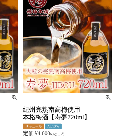
紀州完熟南高梅使用
本格梅酒【寿夢720ml】
リキュール
Alc13％
定価
¥
4,000
のところ