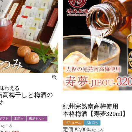
を味わえる
南高梅干しと梅酒の
せ
紀州完熟南高梅使用
本格梅酒【寿夢320ml】
ギフト
木箱入
梅酒セット
リキュール
Alc13％
のところ
定価
¥
2,000
のところ