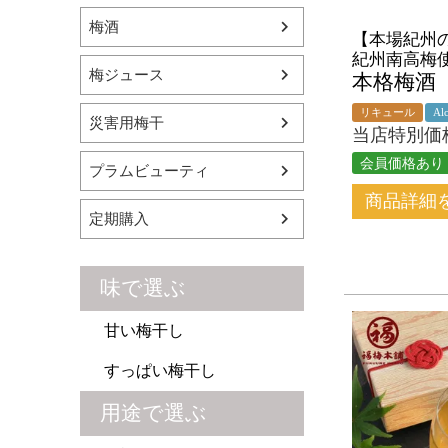
梅酒
【本場紀州
紀州南高
梅ジュース
本格梅酒
リキュール
Al
災害用梅干
当店特別価
会員価格あり
プラムビューティ
商品詳細
定期購入
味で選ぶ
甘い梅干し
すっぱい梅干し
用途で選ぶ