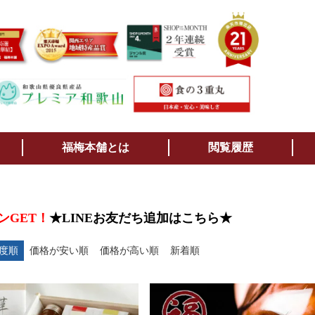
検索
福梅本舗とは
閲覧履歴
ンGET！
★LINEお友だち追加はこちら★
度順
価格が安い順
価格が高い順
新着順