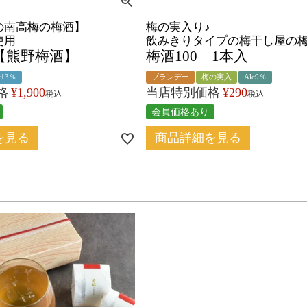
の南高梅の梅酒】
梅の実入り♪
梅使用
飲みきりタイプの梅干し屋の
【熊野梅酒】
梅酒100 1本入
c13％
ブランデー
梅の実入
Alc9％
格
¥
1,900
当店特別価格
¥
290
税込
税込
会員価格あり
を見る
商品詳細を見る