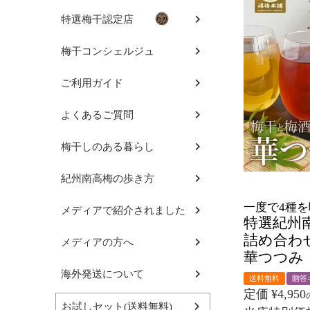
特選梅干認定店
梅干コンシェルジュ
ご利用ガイド
よくあるご質問
梅干しのある暮らし
紀州南高梅の歩き方
一度で4種
メディアで紹介されました
特選紀州
詰め合わ
メディアの方へ
華つつみ
海外発送について
送料無料
贈答
定価
¥
4,950
お試しセット(送料無料)