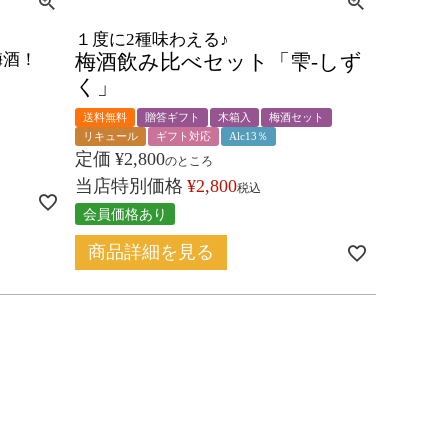
１度に2種味わえる♪
梅酒！
梅酒飲み比べセット「雫-しず
く」
送料無料
贈答ギフト
木箱入
梅酒セット
リキュール
ギフト対応
Alc13％
定価
¥
2,800
のところ
当店特別価格
¥
2,800
税込
会員価格あり
商品詳細を見る