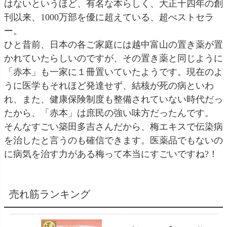
はないというほど、有名な本らしく、大正十四年の創
刊以来、1000万部を優に超えている、超べストセラ
ー。
ひと昔前、日本の各ご家庭には越中富山の置き薬が置
かれていたらしいのですが、その置き薬と同じように
「赤本」も一家に１冊置いていたようです。現在のよ
うに医学もそれほど発達せず、結核が死の病といわ
れ、また、健康保険制度も整備されていない時代だっ
たから、「赤本」は庶民の強い味方だったんです。
そんなすごい築田多吉さんだから、梅エキスで伝染病
を治したと言うのも確信できます。医薬品でもないの
に病気を治す力がある梅って本当にすごいですね?！
売れ筋ランキング