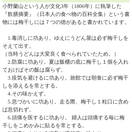
小野蘭山という人が文化3年（1806年）に執筆した
『飲膳摘要』（日本人の食べ物の百科全集）という書
物には梅干しには７つの徳があると書かれています。
1.毒消しに功あり。ゆえにうどん屋は必ず梅干しを
そえて出す。
（当時うどんは大変良く食べられていたため。）
2.防腐に功あり。夏は飯櫃の底に梅干し１個を入れ
ておけばその飯は腐らず。
3.疫気を避けるに功あり。旅館では朝食に必ず梅干
しを添えるを常とする。
4.その味かえず。
5.息づかいに功あり。走る際、梅干し１粒口に含め
ば息切れず。
6.頭痛を医するに功あり。 婦人は頭痛する毎に梅
干しをこめかみに貼るを常とする。