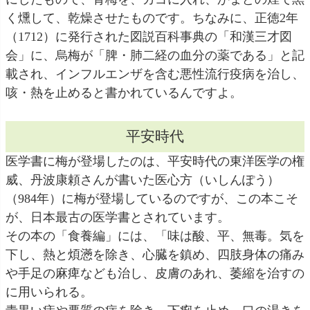
く燻して、乾燥させたものです。ちなみに、正徳2年
（1712）に発行された図説百科事典の「和漢三才図
会」に、烏梅が「脾・肺二経の血分の薬である」と記
載され、インフルエンザを含む悪性流行疫病を治し、
咳・熱を止めると書かれているんですよ。
平安時代
医学書に梅が登場したのは、平安時代の東洋医学の権
威、丹波康頼さんが書いた医心方（いしんぽう）
（984年）に梅が登場しているのですが、この本こそ
が、日本最古の医学書とされています。
その本の「食養編」には、「味は酸、平、無毒。気を
下し、熱と煩懣を除き、心臓を鎮め、四肢身体の痛み
や手足の麻痺なども治し、皮膚のあれ、萎縮を治すの
に用いられる。