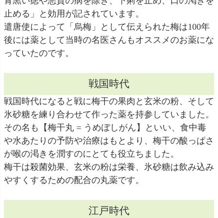
青黒い痣や悪質の病を除き、下痢を止め、口の渇きを
止める」と効用が記されています。
遣唐使によって「烏梅」として伝えられた梅は100年
後には薬として当時の名医さんもオススメのお薬にな
っていたのです。
戦国時代
戦国時代になると戦に梅干の果肉と玄米の粉、そして
氷砂糖を練り合わせて作った薬を持参していました。
その名も【梅干丸 = うめぼしがん】といい、食中毒
や水あたりの予防や治療はもとより、梅干の酸っぱさ
が喉の渇きを潤すのにとても役立ちました。
梅干は殺菌効果、玄米の粉は栄養、氷砂糖は飲み込み
やすくするための配合の丸薬です。
江戸時代