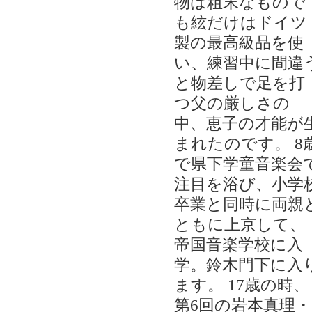
物は粗末なもので
も絃だけはドイツ
製の最高級品を使
い、練習中に間違
と物差しで足を打
つ父の厳しさの
中、恵子の才能が
まれたのです。 8
で県下学童音楽会
注目を浴び、小学
卒業と同時に両親
ともに上京して、
帝国音楽学校に入
学。鈴木門下に入
ます。 17歳の時、
第6回の岩本真理・