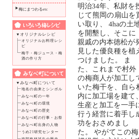
明治34年、私財を
梅にまつわるetc
じて熊岡の扇山を
い取り、 4haの土
を開墾し、そこに
▼オリジナルレシピ
親戚の内本徳松が
オリジナルお料理レシ
ピ
見した優良種を植
梅干・梅ジュース・梅
つけました。 ま
酒の作り方
た、これまで村外
の梅商人が加工し
▼みなべ町について
いた梅干を、自ら
地名の由来とシンボル
内に加工場を建て
みなべ町の一年
生産と加工を一手
みなべ町の環境
みなべ町の歴史
行う経営に着手し
みなべ町の行事・お祭
功をおさめまし
みなべ町出身の人物
た。 やがてこの梅
うめ21研究センター