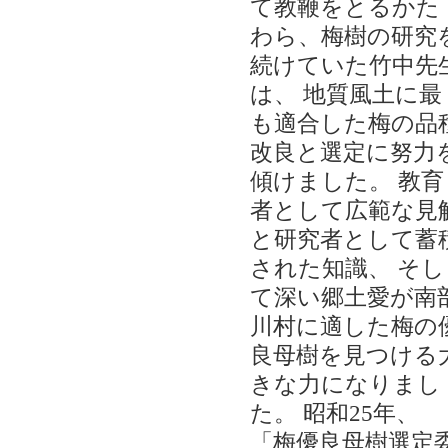
て教鞭をとるかた
わら、梅樹の研究
続けていた竹中先
は、 地質風土に最
も適合した梅の品
改良と選定に努力
傾けました。 教育
者として広範な見
と研究者として蓄
された知識、 そし
て深い郷土愛が南
川村に適した梅の
良母樹を見つける
きな力になりまし
た。 昭和25年、
「梅優良母樹選定