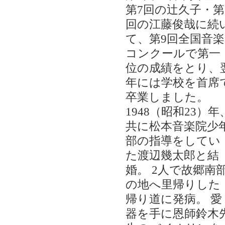
第7回の辻久子・第
回の江藤俊哉に続
て、第9回全国音楽
コンクールで第一
位の成績をとり、
年には学校を首席
卒業しました。
1948（昭和23）年
共に松本音楽院少
部の指導をしてい
た渡辺幾太郎と結
婚。 2人で故郷南
の地へ里帰りした
帰り道に発病。 愛
器を手に恩師鈴木