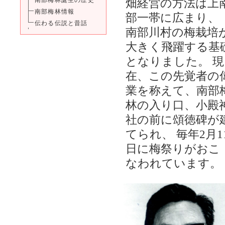
南部梅林誕生の歴史
畑経営の方法は上
南部梅林情報
部一帯に広まり、
伝わる伝説と昔話
南部川村の梅栽培
大きく飛躍する基
となりました。 現
在、この先覚者の
業を称えて、南部
林の入り口、小殿
社の前に頌徳碑が
てられ、 毎年2月1
日に梅祭りがおこ
なわれています。