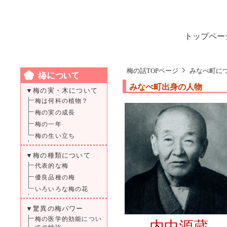
トップペー
梅の話TOPページ
みなべ町に
みなべ町出身の人物
▼梅の実・木について
梅は何科の植物？
梅の実の成長
梅の一年
梅の生い立ち
▼梅の種類について
代表的な梅
優良品種の梅
いろいろな梅の花
▼驚異の梅パワー
梅の医学的効能につい
内中源蔵