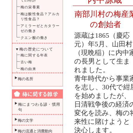
ての特許
梅の栄養素
南部川村の梅産
梅は酸性食品？アルカ
リ性食品？
の創始者
アミラーゼとカタラー
ゼの働き
源蔵は1865（慶応
クエン酸の働き
元）年5月、山田村
▼梅の歴史について
（現晩稲）に内中
梅に関する年表
の長男として生ま
古い梅
れました。
梅の由来
青年時代から事業
梅の名所
を志し、30代で紺
を始めましたが、
日清戦争後の経済
梅にまつわる諺・慣用
句
変化を読み、梅の
来性に賭けようと
梅の文学
決心します。
梅の流通と消費動向