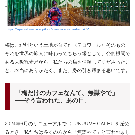
https://japan-showcase.jp/tour/tour-onsen-shirahama/
梅は、紀州という土地が育てた〈テロワール〉そのもの。
それを世界の旅人に味わってもらう場として、公的機関で
ある大阪観光局から、私たちの店を信頼してくださったこ
と、本当にありがたく、また、身の引き締まる思いです。
「梅だけのカフェなんて、無謀やで」
──そう言われた、あの日。
2024年6月のリニューアルで〈FUKUUME CAFE〉を始め
るとき、私たちは多くの方から「無謀やで」と言われまし