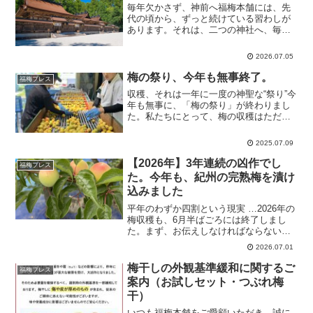
毎年欠かさず、神前へ福梅本舗には、先
代の頃から、ずっと続けている習わしが
あります。それは、二つの神社へ、毎年
欠かさず梅を奉納すること。ひとつは、
地元・紀州が誇る熊野本宮大社。そして
2026.07.05
もうひとつは、東京の明治神宮です。い
つから始まったのか、正直...
梅の祭り、今年も無事終了。
福梅プレス
収穫、それは一年に一度の神聖な“祭り”今
年も無事に、「梅の祭り」が終わりまし
た。私たちにとって、梅の収穫はただの
農作業ではありません。それは、一年か
けて自然と向き合い、命の恵みをいただ
2025.07.09
く“神聖な時間”。だからこそ、私たちはこ
の収穫を“祭り”...
【2026年】3年連続の凶作でし
福梅プレス
た。今年も、紀州の完熟梅を漬け
込みました
平年のわずか四割という現実 …2026年の
梅収穫も、6月半ばごろには終了しまし
た。まず、お伝えしなければならないこ
とがあります。今年もまた、凶作でし
2026.07.01
た。これで三年連続です。紀南全体で、
収穫量は平年のわずか4割ほど。近年でも
梅干しの外観基準緩和に関するご
福梅プレス
記憶にないほど、厳...
案内（お試しセット・つぶれ梅
干）
いつも福梅本舗をご愛顧いただき、誠に