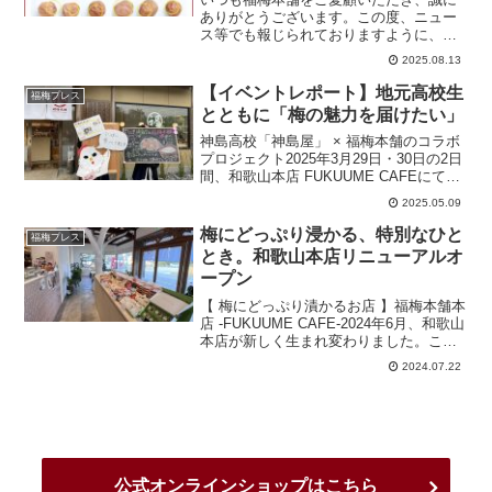
ありがとうございます。この度、ニュー
ス等でも報じられておりますように、和
歌山県では暖冬や度重なる雹（ひょう）
2025.08.13
の影響により、昨年に続き今年も梅の花
や実が甚大な被害を受け、近年にない大
【イベントレポート】地元高校生
福梅プレス
凶作となりました。それで...
とともに「梅の魅力を届けたい」
神島高校「神島屋」 × 福梅本舗のコラボ
プロジェクト2025年3月29日・30日の2日
間、和歌山本店 FUKUUME CAFEにて、
福梅本舗と地元・神島高校の生徒たちに
2025.05.09
よるコラボメニュー販売を開催しまし
た。この取り組みは、梅干しの魅力をも
梅にどっぷり浸かる、特別なひと
福梅プレス
っ...
とき。和歌山本店リニューアルオ
ープン
【 梅にどっぷり漬かるお店 】福梅本舗本
店 -FUKUUME CAFE-2024年6月、和歌山
本店が新しく生まれ変わりました。これ
まで、梅の魅力を伝える場として物販を
2024.07.22
中心に展開していましたが、「もっと梅
の奥深さを知ってほしい」そんな想いか
ら...
公式オンラインショップはこちら