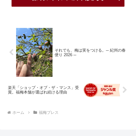
それでも、梅は実をつける。─ 紀州の春
便り 2026 ─
楽天「ショップ・オブ・ザ・マンス」受
賞。福梅本舗が選ばれ続ける理由
ホーム
福梅プレス