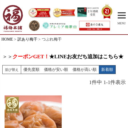
MENU
HOME
訳あり梅干
つぶれ梅干
＞＞
クーポンGET！
★LINEお友だち追加はこちら★
優先度順
価格が安い順
価格が高い順
新着順
並び替え
1
件中
1
-
1
件表示