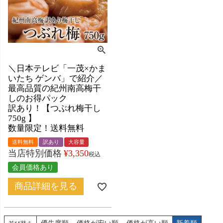
＼日本テレビ「一茂×かま
いたち ゲンバ」で紹介／
最高品質の紀州南高梅干
しのお得パック
訳あり！【つぶれ梅干し
750g 】
数量限定！送料無料
送料無料
訳あり
大容量
当店特別価格
¥
3,350
税込
会員価格あり
商品詳細を見る