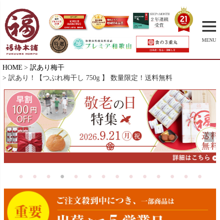
MENU
HOME
訳あり梅干
訳あり！【つぶれ梅干し 750g 】 数量限定！送料無料