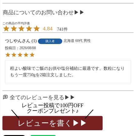
商品についてのお問い合わせ▶▶
4.84
741
つしやん
1
北海道
60代
男性
購入者
投稿日
2026/08/08
程よい酸味でご飯のお供や塩分補給に最適です。数粒になり
もう一度750gを2箱注文しました。
全てのレビューを見る▶▶
レビューを書く▶▶