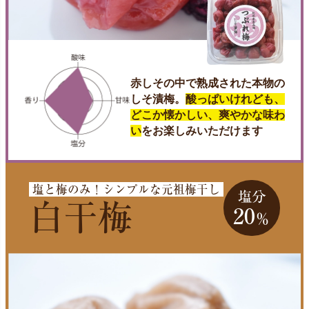
赤しその中で熟成された本物の
しそ漬梅。
酸っぱいけれども、
どこか懐かしい、爽やかな味わ
い
をお楽しみいただけます
塩と梅のみ！シンプルな元祖梅干し
塩分
白干梅
20
％