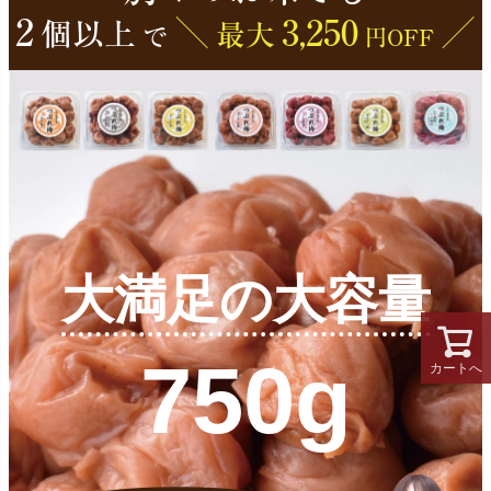
2
＼
3,250
／
個以上
最大
で
円OFF
大満足の大容量
750g
カートへ