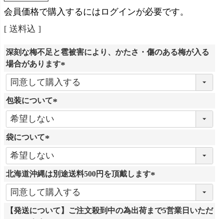
会員価格で購入するにはログインが必要です。
送料込
深刻な梅不足と雹被害により、かたさ・傷のある梅が入る
場合があります
(
必
包装について
須
)
(
必
袋について
須
)
(
必
北海道沖縄は別途送料500円を頂戴します
須
)
(
必
【発送について】ご注文殺到中の為出荷まで5営業日いただ
須