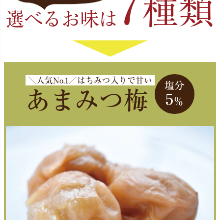
7
種類
選べるお味は
＼人気No.1／はちみつ入りで甘い
塩分
あまみつ梅
5
％