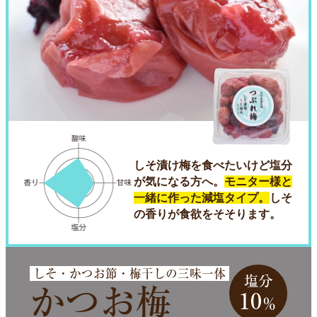
しそ漬け梅を食べたいけど塩分
が気になる方へ。
モニター様と
一緒に作った減塩タイプ。
しそ
の香りが食欲をそそります。
しそ・かつお節・梅干しの三味一体
塩分
かつお梅
10
％