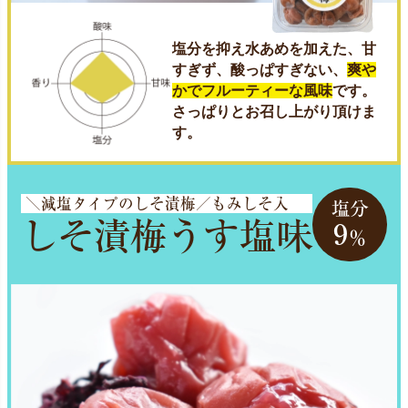
塩分を抑え水あめを加えた、甘
すぎず、酸っぱすぎない、
爽や
かでフルーティーな風味
です。
さっぱりとお召し上がり頂けま
す。
＼減塩タイプのしそ漬梅／もみしそ入
塩分
しそ漬梅うす塩味
9
％