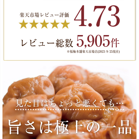
4.73
楽天市場レビュー評価
5,905
件
レビュー総数
※福梅本舗楽天市場店(2023/9/25現在)
見た目はちょっと悪くても…
旨さは極上の一品