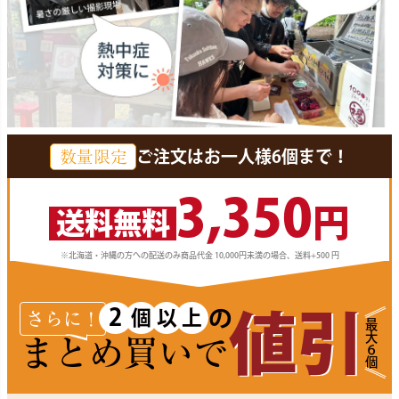
ご注文はお一人様6個まで！
数量限定
3,350
円
送料無料
※北海道・沖縄の方への配送のみ商品代金 10,000円未満の場合、送料+500 円
2
の
個
以
上
値引
さらに！
最大６個
まとめ買いで