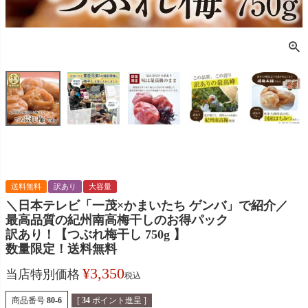
送料無料
訳あり
大容量
＼日本テレビ「一茂×かまいたち ゲンバ」で紹介／
最高品質の紀州南高梅干しのお得パック
訳あり！【つぶれ梅干し 750g 】
数量限定！送料無料
¥
3,350
当店特別価格
税込
商品番号
80-6
[
34
ポイント進呈 ]