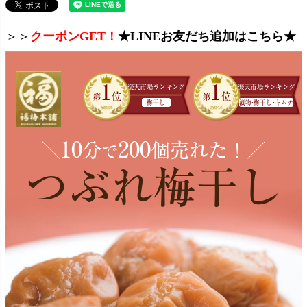
＞＞
クーポンGET！
★LINEお友だち追加はこちら★
1
1
楽天市場ランキング
楽天市場ランキング
位
位
第
第
梅干し
漬
物・
梅干
し・
キムチ
10
200
＼
分
個売れた！／
で
つぶれ梅干し