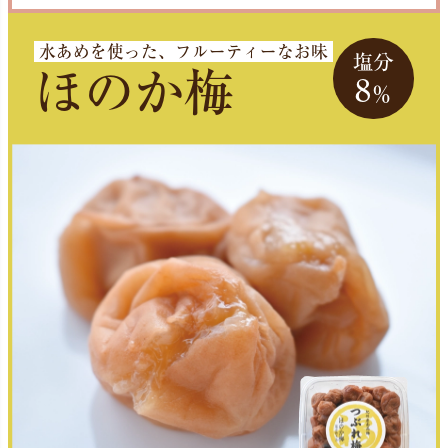
水あめを使った、フルーティーなお味
塩分
ほのか梅
8
％