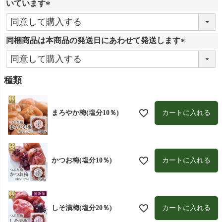
いています
)
(
必
同梱商品は本商品の発送日にあわせて発送します
須
)
(
必
須
種類
)
カートに入れる
まろやか梅(塩分10％)
カートに入れる
かつお梅(塩分10％)
カートに入れる
しそ漬梅(塩分20％)