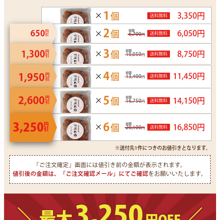
1
個
3,350
円
送料無料
2
総額
650
6,050
円
個
円引
送料無料
6,700
円
3
総額
1,300
円引
8,750
円
個
送料無料
10,050
円
4
総額
1,950
円引
11,450
円
個
送料無料
13,400
円
5
2,600
円引
総額
14,150
円
個
送料無料
16,750
円
3,250
6
円引
総額
16,850
円
個
送料無料
20,100
円
※送付先1件につきのお値引きとなります。
「ご注文確定」画面には値引き前の金額が表示されます。
値引後の金額は、「ご注文確認メール」にてご確認
をお願いいたします。
3,250
＼
／
最大
円OFF