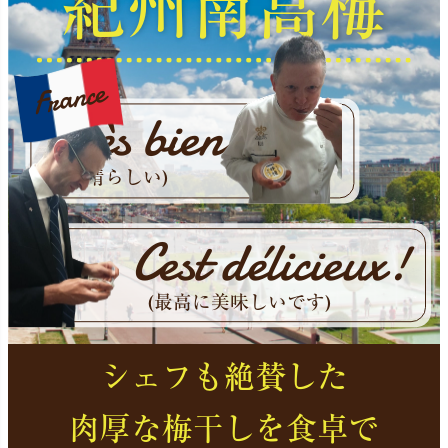
紀州南高梅
France
Très bien
(素晴らしい)
Cest délicieux!
(最高に美味しいです)
シェフも絶賛した
肉厚な梅干しを食卓で