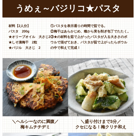
うめぇ～バジリコ★パスタ
材料【2人分】
①パスタを表示通りの時間で茹でる。
パスタ 200g
②梅干はあらかじめ、種から実を削ぎ包丁でたたく。
★オリーブオイル 大さじ2
③★の材料を茹で上がったパスタが入る大きさのボ
★しそ漬梅干 2粒
ウルで混ぜておき、パスタが茹で上がったらボウル
★バジル 大さじ 2
の中で和えて完成！
＼ヘルシーなのに満腹／
＼盛り付けまで3分／
梅キムチチヂミ
クセになる！梅クリチ和え