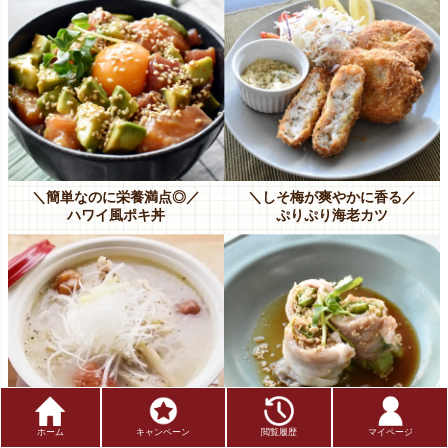
＼簡単なのに栄養満点◎／
＼しそ梅が爽やかに香る／
ハワイ風ポキ丼
ぷりぷり海老カツ
ホーム
キャンペーン
閲覧履歴
マイページ
＼お肌ぷるぷる絶好調／
＼美味しく食べて美肌に／