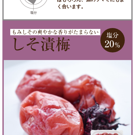
く合います。
もみしその爽やかな香りがたまらない
塩分
しそ漬梅
20
％