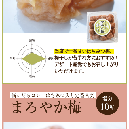
当店で一番甘いはちみつ梅。
梅干しが苦手な方におすすめ！
デザート感覚でもお召し上がり
いただけます。
悩んだらコレ！はちみつ入り定番人気
塩分
まろやか梅
10
％