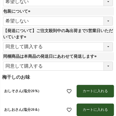
必
包装について
須
)
(
必
【発送について】ご注文殺到中の為出荷まで5営業日いただ
須
いています
)
(
必
同梱商品は本商品の発送日にあわせて発送します
須
)
(
必
須
梅干しのお味
)
カートに入れる
おしそさん(塩分20％)
カートに入れる
おしおさん(塩分20＆)