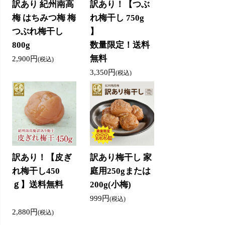
訳あり 紀州南高
訳あり！【つぶ
梅 はちみつ梅 梅
れ梅干し 750g
つぶれ梅干し
】
800g
数量限定！送料
無料
2,900円
(税込)
3,350円
(税込)
訳あり！【皮ぎ
訳あり梅干し 家
れ梅干し450
庭用250gまたは
ｇ】送料無料
200g(小梅)
999円
(税込)
2,880円
(税込)