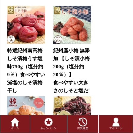
特選紀州南高梅
紀州産小梅 無添
しそ漬梅うす塩
加 【しそ漬小梅
味750g（塩分約
200g（塩分約
9％）食べやすい
20％）】
減塩のしそ漬梅
食べやすい大き
干し
さのしそと塩だ
けで漬けた梅干
5,100円
(税込)
し
1,700円
(税込)
ホーム
キャンペーン
閲覧履歴
マイページ