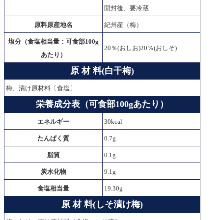
開封後、要冷蔵
原料原産地名
紀州産（梅）
塩分（食塩相当量：可食部100g
20％(おしお)20％(おしそ)
あたり）
原 材 料(白干梅)
梅、漬け原材料〔食塩〕
栄養成分表（可食部100gあたり）
エネルギー
30
kcal
たんぱく質
0.7g
脂質
0.1g
炭水化物
9.1g
食塩相当量
19.30g
原 材 料(しそ漬け梅)