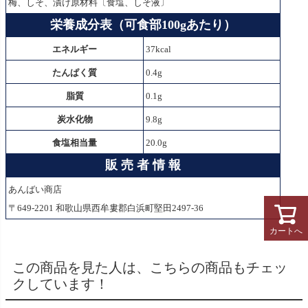
梅、しそ、漬け原材料〔食塩、しそ液〕
栄養成分表（可食部100gあたり）
エネルギー
37
kcal
たんぱく質
0.4g
脂質
0.1g
炭水化物
9.8g
食塩相当量
20.0g
販 売 者 情 報
あんばい商店
〒649-2201 和歌山県西牟婁郡白浜町堅田2497-36
カートへ
この商品を見た人は、こちらの商品もチェッ
クしています！