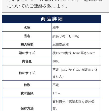
についてのご連絡を致します。
商 品 詳 細
名称
梅干
品名
訳あり梅干し
800g
梅の種類
紀州南高梅
箱のサイズ
横16cm×奥行16cm×高さ5.5cm
内容量
800g
不定（梅のサイズの指定はでき
粒のサイズ
ません）
粒数
不定
賞味期限
1年～
直射日光・高温多湿を避け保
保存方法
存。