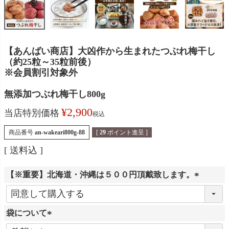
【あんばい商店】大凶作から生まれたつぶれ梅干し
（約25粒～35粒前後）
※会員割引対象外
無添加つぶれ梅干し800g
¥
2,900
当店特別価格
税込
商品番号
an-wakeari800g-88
[
29
ポイント進呈 ]
送料込
【※重要】北海道・沖縄は５００円頂戴致します。
(
必
袋について
須
)
(