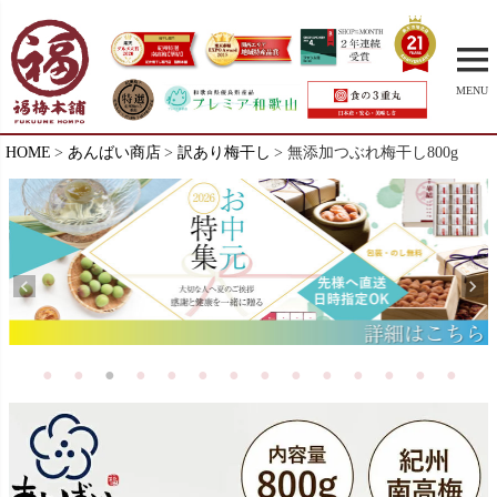
MENU
HOME
あんばい商店
訳あり梅干し
無添加つぶれ梅干し800g