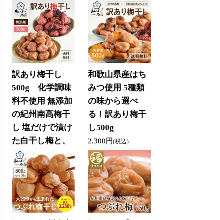
訳あり梅干し
和歌山県産はち
500g 化学調味
みつ使用 5種類
料不使用 無添加
の味から選べ
の紀州南高梅干
る！訳あり梅干
し 塩だけで漬け
し500g
た白干し梅と、
2,300円
(税込)
赤しその中でじ
っくり熟成させ
たしそ漬梅
2,300円
(税込)