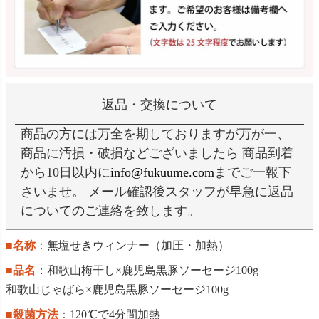
返品・交換について
商品の方には万全を期しておりますが万が一、
商品に汚損・破損などございましたら 商品到着
から10日以内に
info@fukuume.com
までご一報下
さいませ。 メール確認後スタッフが早急に返品
についてのご連絡を致します。
■名称
：無塩せきウィンナー（加圧・加熱）
■品名
：和歌山梅干し×鹿児島黒豚ソーセージ100g
和歌山じゃばら×鹿児島黒豚ソーセージ100g
■殺菌方法
：120℃で4分間加熱