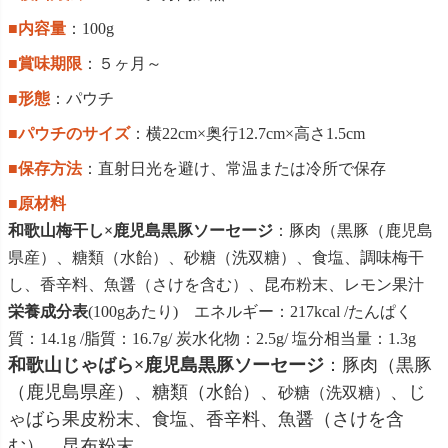
■内容量
：100g
■賞味期限
：５ヶ月～
■形態
：パウチ
■パウチのサイズ
：横22cm×奥行12.7cm×高さ1.5cm
■保存方法
：直射日光を避け、常温または冷所で保存
■原材料
和歌山梅干し×鹿児島黒豚ソーセージ
：豚肉（黒豚（鹿児島
県産）、糖類（水飴）、砂糖（洗双糖）、食塩、調味梅干
し、香辛料、魚醤（さけを含む）、昆布粉末、レモン果汁
栄養成分表
(100gあたり) エネルギー：217kcal /たんぱく
質：14.1g /脂質：16.7g/ 炭水化物：2.5g/ 塩分相当量：1.3g
和歌山じゃばら×鹿児島黒豚ソーセージ
：豚肉（黒豚
（鹿児島県産）、糖類（水飴）、
、じ
砂糖（洗双糖）
ゃばら果皮粉末、食塩、香辛料、魚醤（さけを含
む）、昆布粉末