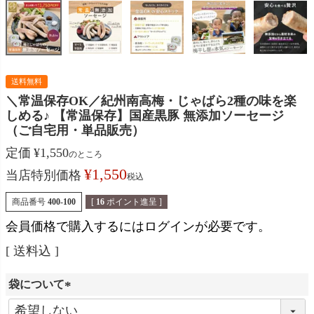
送料無料
＼常温保存OK／紀州南高梅・じゃばら2種の味を楽
しめる♪
【常温保存】国産黒豚 無添加ソーセージ
（ご自宅用・単品販売）
定価
¥
1,550
のところ
¥
1,550
当店特別価格
税込
商品番号
400-100
[
16
ポイント進呈 ]
会員価格で購入するにはログインが必要です。
送料込
袋について
(