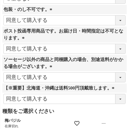
必
包装・のし不可です。
須
)
(
必
ポスト投函専用商品です。お届け日・時間指定は不可とな
須
ります。
)
(
必
ソーセージ以外の商品と同梱購入の場合、別途送料がかか
須
る場合がございます。
)
(
必
【※重要】北海道・沖縄は送料500円頂戴致します。
須
)
(
必
須
種類をご選択ください
)
梅バジル
—
在庫切れ