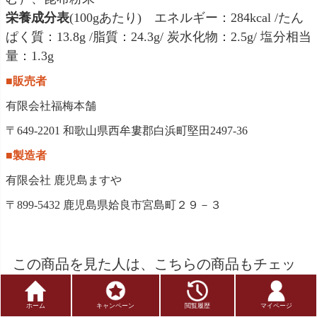
栄養成分表
(100gあたり) エネルギー：284kcal /たん
ぱく質：13.8g /脂質：24.3g/ 炭水化物：2.5g/ 塩分相当
量：1.3g
■販売者
有限会社福梅本舗
〒649-2201 和歌山県西牟婁郡白浜町堅田2497-36
■製造者
有限会社 鹿児島ますや
〒899-5432 鹿児島県姶良市宮島町２９－３
この商品を見た人は、こちらの商品もチェッ
クしています！
ホーム
キャンペーン
閲覧履歴
マイページ