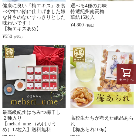
健康に良い『梅エキス』を食
選べる4種のお味
べやすい飴に仕上げました嫌
特選紀州南高梅
な甘さのないすっきりとした
華結15粒入
味わいです！
¥
4,800
（税込）
【梅エキスあめ】
¥
550
（税込）
カートへ
最高級紀州はちみつ梅干し
２種入り
高校生たちが考えた絶品あら
【mehari_ume （めはりう
れ
め）12粒入】送料無料
【梅あられ100g】