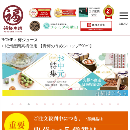
MENU
HOME
梅ジュース
紀州産南高梅使用 【青梅のうめシロップ590ml】