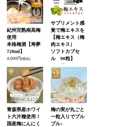
サプリメント感
覚で梅エキスを
紀州完熟南高梅
【梅エキス（梅
使用
肉エキス）
本格梅酒【寿夢
ソフトカプセ
720ml】
ル 90粒】
4,000円
(税込)
3,000円
(税込)
青森県産ホワイ
梅の実が丸ごと
ト六片種使用！
一粒入りでプル
国産梅にんにく
プル♪