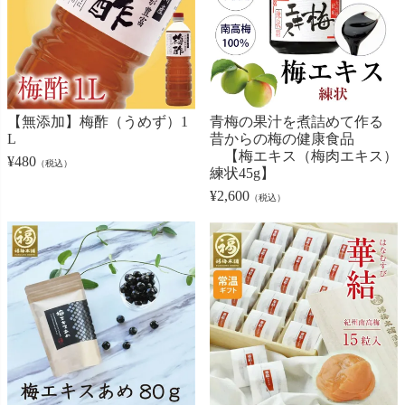
【無添加】梅酢（うめず）1
青梅の果汁を煮詰めて作る
L
昔からの梅の健康食品
【梅エキス（梅肉エキス）
¥
480
（税込）
練状45g】
¥
2,600
（税込）