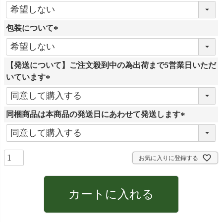
(
必
包装について
須
)
(
必
【発送について】ご注文殺到中の為出荷まで5営業日いただ
須
いています
)
(
必
同梱商品は本商品の発送日にあわせて発送します
須
)
(
必
須
お気に入りに登録する
)
カートに入れる