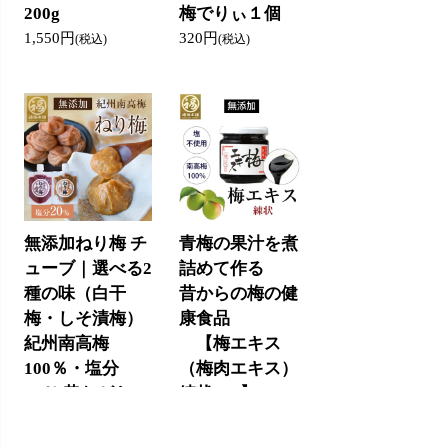
200g
梅でりぃ１個
1,550円
320円
(税込)
(税込)
無添加ねり梅 チ
青梅の果汁を煮
ューブ｜選べる2
詰めて作る
種の味（白干
昔からの梅の健
梅・しそ漬梅）
康食品
紀州南高梅
【梅エキス
100％・塩分
（梅肉エキス）
20％ 昔ながらの
練状45g】
しょっぱい梅干
2,600円
(税込)
し使用