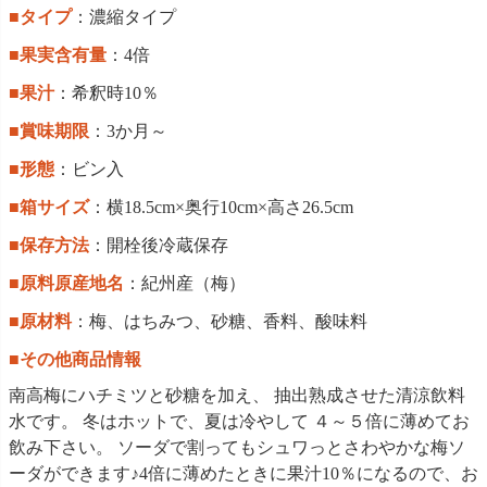
■タイプ
：濃縮タイプ
■果実含有量
：4倍
■果汁
：希釈時10％
■賞味期限
：3か月～
■形態
：ビン入
■箱サイズ
：横18.5cm×奥行10cm×高さ26.5cm
■保存方法
：開栓後冷蔵保存
■原料原産地名
：紀州産（梅）
■原材料
：梅、はちみつ、砂糖、香料、酸味料
■その他商品情報
南高梅にハチミツと砂糖を加え、 抽出熟成させた清涼飲料
水です。 冬はホットで、夏は冷やして ４～５倍に薄めてお
飲み下さい。 ソーダで割ってもシュワっとさわやかな梅ソ
ーダができます♪4倍に薄めたときに果汁10％になるので、お