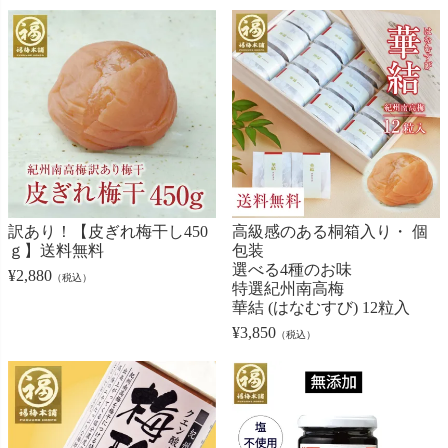
訳あり！【皮ぎれ梅干し450
高級感のある桐箱入り・ 個
ｇ】送料無料
包装
選べる4種のお味
¥
2,880
（税込）
特選紀州南高梅
華結 (はなむすび) 12粒入
¥
3,850
（税込）