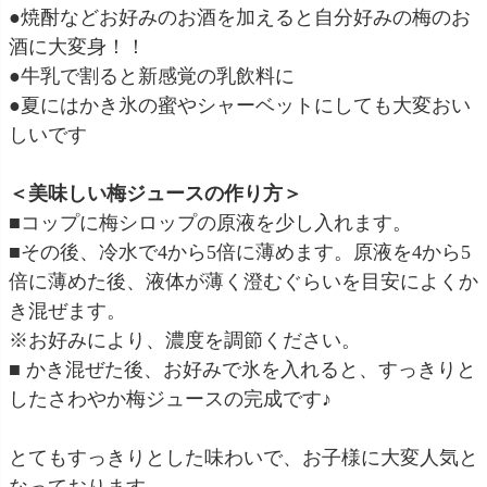
●焼酎などお好みのお酒を加えると自分好みの梅のお
酒に大変身！！
●牛乳で割ると新感覚の乳飲料に
●夏にはかき氷の蜜やシャーベットにしても大変おい
しいです
＜美味しい梅ジュースの作り方＞
■コップに梅シロップの原液を少し入れます。
■その後、冷水で4から5倍に薄めます。原液を4から5
倍に薄めた後、液体が薄く澄むぐらいを目安によくか
き混ぜます。
※お好みにより、濃度を調節ください。
■ かき混ぜた後、お好みで氷を入れると、すっきりと
したさわやか梅ジュースの完成です♪
とてもすっきりとした味わいで、お子様に大変人気と
なっております。