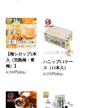
【梅シロップ2本
入（完熟梅・青
ハニップC1ケー
梅）】
ス（15本入）
4,350円
(税込)
4,250円
(税込)