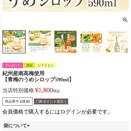
プレゼント
濃縮
お子さまに
紀州産南高梅使用
【青梅のうめシロップ590ml】
¥
1,800
当店特別価格
税込
商品番号
120-02
[
18
ポイント進呈 ]
会員価格で購入するにはログインが必要です。
袋について