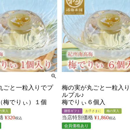
丸ごと一粒入りでプ
梅の実が丸ごと一粒入
ルプル♪
（梅でりぃ）１個
梅でりぃ６個入
の実入
贈答ギフト
お子さまに
梅の実入
格
¥
320
当店特別価格
¥
1,860
税込
税込
会員価格あり