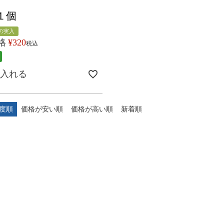
１個
の実入
格
¥
320
税込
入れる
度順
価格が安い順
価格が高い順
新着順