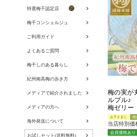
特選梅干認定店
梅干コンシェルジュ
ご利用ガイド
よくあるご質問
梅干しのある暮らし
紀州南高梅の歩き方
梅の実が
メディアで紹介されました
ルプル♪
梅ゼリー
メディアの方へ
お子さまに
梅
海外発送について
当店特別価
会員価格あり
お試しセット(送料無料)