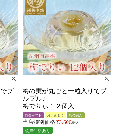
りでプ
梅の実が丸ごと一粒入りでプ
ルプル♪
梅でりぃ１２個入
贈答ギフト
お子さまに
梅の実入
当店特別価格
¥
3,600
税込
会員価格あり