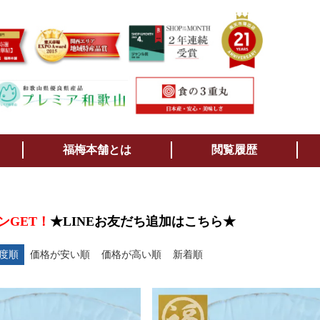
検索
福梅本舗とは
閲覧履歴
ンGET！
★LINEお友だち追加はこちら★
度順
価格が安い順
価格が高い順
新着順