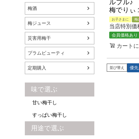
ルプル♪
梅酒
梅でりぃ
お子さまに
梅
梅ジュース
当店特別価
会員価格あり
災害用梅干
カートに
プラムビューティ
定期購入
優先
並び替え
味で選ぶ
甘い梅干し
すっぱい梅干し
用途で選ぶ