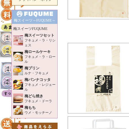
梅スイーツ～FUQUME～
梅スイーツFUQUME
梅スイーツセット
フキュメ・ラ・リシ
ェス
梅ロールケーキ
フキュメ・ラ・ロー
ル
梅プリン
ルナ・フキュメ
梅パンナコッタ
フキュメ・レジェー
ル
梅どら焼き
フキュメ・ドーラ
梅もち
ウメ・モッチーノ