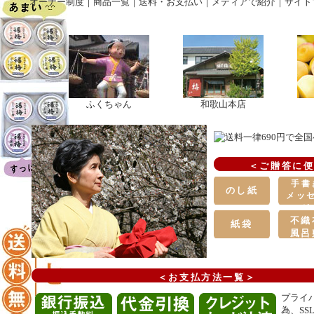
オーナー制度
｜
商品一覧
｜
送料・お支払い
｜
メディアで紹介
｜
サイト
ふくちゃん
和歌山本店
＜ご贈答に
手書
のし紙
メッ
ジ
カー
不織
紙袋
風呂
＜お支払方法一覧＞
プライ
為、SS