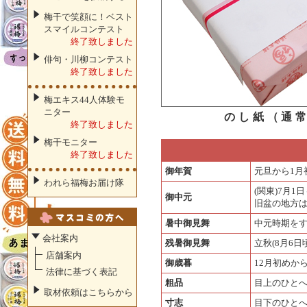
梅干で笑顔に！ベスト
スマイルコンテスト
終了致しました
俳句・川柳コンテスト
終了致しました
梅エキス44人体験モ
ニター
のし紙（通
終了致しました
梅干モニター
終了致しました
御年賀
元旦から1月
われら福梅お届け隊
(関東)7月
御中元
旧盆の地方
暑中御見舞
中元時期をす
会社案内
残暑御見舞
立秋(8月6
店舗案内
御歳暮
12月初めか
法律に基づく表記
粗品
目上のひと
取材依頼はこちらから
寸志
目下のひと