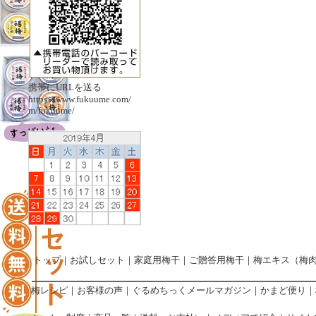
携帯にURLを送る
https://www.fukuume.com/
m/fukuume/
トップ
｜
お試しセット
｜
家庭用梅干
｜
ご贈答用梅干
｜
梅エキス（梅
梅レシピ
｜
お客様の声
｜
ぐるめちっくメールマガジン
｜
かまど便り
｜