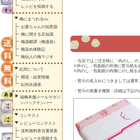
レシピを投稿する
梅にまつわるetc
お婆ちゃんの知恵袋
梅に関する豆知識
梅源郷譚（梅漫画）
梅染め体験記
梅仙人の梅ラジオ
・当店ではご注文時に「内のし」の
※外のし：包装紙の外側に熨斗紙を
紀州について
※内のし：包装紙の内側にのし紙を
開花・結実情報
・熨斗の名入れにつきましては通常
紀州弁講座
・熨斗の表書き種類・詳細は下記の
福梅本舗メールマガジ
ンバックナンバー
コンテスト
レビューコンテスト
送料無料券当選発表
レビューを投稿する