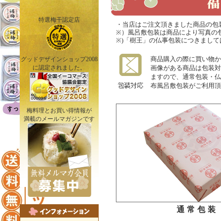
特選梅干認定店
・当店はご注文頂きました商品の包
※）風呂敷包装は商品により写真の
※)「樹王」の仏事包装につきまし
商品購入の際に買い物か
グッドデザインショップ2008
に認定されました。
画像がある商品は包装対
ますので、通常包装・仏
布風呂敷包装がご利用頂
梅料理とお買い得情報が
満載のメールマガジンです
通常包装