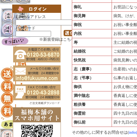
御礼
お世話にな
御見舞
病気、けが
Eメールアドレス
御祝
お祝い事全
パスワード
内祝
お祝い事全
※新規登録はこちらから
寿
主に結婚の
結婚祝
ご結婚のお
快気祝
病気見舞い
志（慶事）
出産祝いの
志（弔事）
仏事のお返
御供
お供え物に
満中陰志
香典返しに
粗供養
香典返しに
御霊前
四十九日の
御仏前
四十九日の
その他のしに関するお問合せは(
info