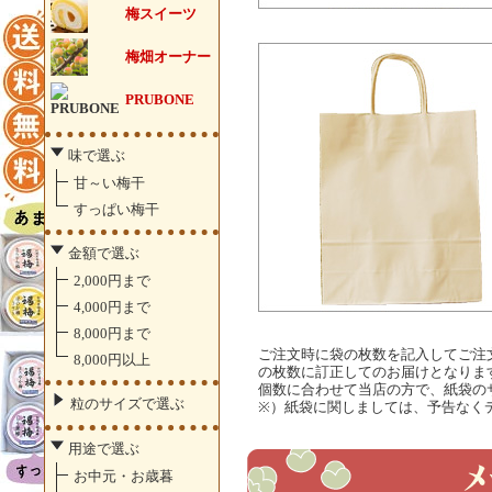
梅スイーツ
梅畑オーナー
PRUBONE
味で選ぶ
甘～い梅干
すっぱい梅干
金額で選ぶ
2,000円まで
4,000円まで
8,000円まで
ご注文時に袋の枚数を記入してご注
8,000円以上
の枚数に訂正してのお届けとなりま
個数に合わせて当店の方で、紙袋の
粒のサイズで選ぶ
※）紙袋に関しましては、予告なく
用途で選ぶ
お中元・お歳暮