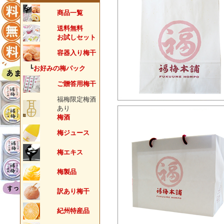
商品一覧
送料無料
お試しセット
容器入り梅干
┗
お好みの梅パック
ご贈答用梅干
福梅限定梅酒
あり
梅酒
梅ジュース
梅エキス
梅製品
訳あり梅干
紀州特産品