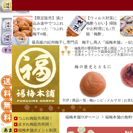
【
限定販売】漬け
【ウィルス対策に
込み途中でつぶれ
梅酢うがい】掃除
ちゃった「つぶれ
やお料理にも♪万
梅干6種」
能「梅酢」
最高級の紀州梅干し専門店 梅干し商人『福梅本舗』－紀
・編集部が覆面取材で選ぶ雑誌「おとな
・全国イーコマース協議会認定グッドデザイ
・日本オンラインショッピング大賞201
TOP
商品一覧
梅レシピ
メルマガ
お支
｜
｜
｜
｜
福梅本舗TOPページ
福梅本舗の無料
つぶれ梅販売再開！
皮ぎれ梅販売再開！
福梅本舗ポイント制度