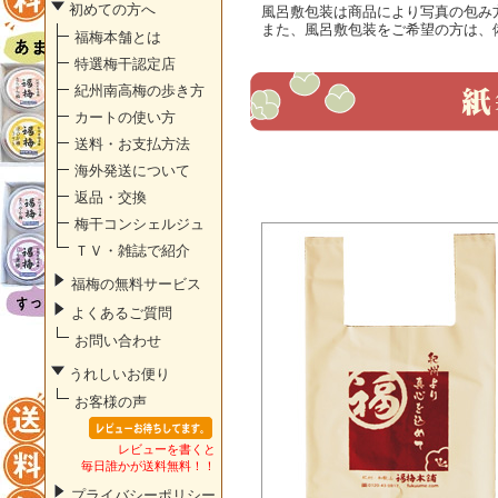
初めての方へ
風呂敷包装は商品により写真の包み
また、風呂敷包装をご希望の方は、
福梅本舗とは
特選梅干認定店
紀州南高梅の歩き方
カートの使い方
送料・お支払方法
海外発送について
返品・交換
梅干コンシェルジュ
ＴＶ・雑誌で紹介
福梅の無料サービス
よくあるご質問
お問い合わせ
うれしいお便り
お客様の声
レビューを書くと
毎日誰かが送料無料！！
プライバシーポリシー