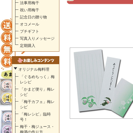
法事用梅干
祝い用梅干
記念日の贈り物
オコメール
プチギフト
写真入りメッセージ
定期購入
オリジナル梅料理
「ぐるめちっく」梅
レシピ
「かまど便り」梅レ
シピ
「梅干カフェ」梅レ
シピ
「梅レシピ」臨時
号！
梅干・梅ジュース・
梅酒の作り方