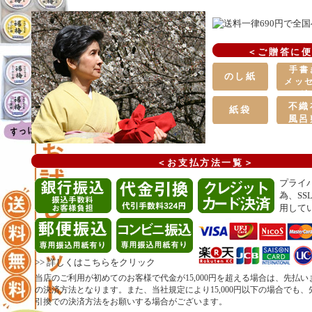
＜ご贈答に
手書
のし紙
メッ
ジ
カー
不織
紙袋
風呂
＜お支払方法一覧＞
プライ
為、SS
用して
>>
詳しくはこちらをクリック
当店のご利用が初めてのお客様で代金が15,000円を超える場合は、先払
の決済方法となります。また、当社規定により15,000円以下の場合でも
引換での決済方法をお願いする場合がございます。