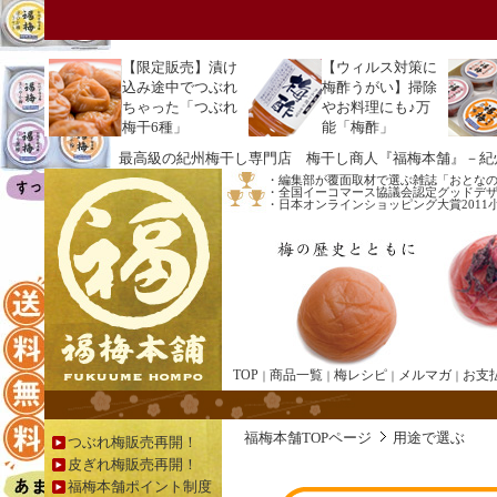
【
限定販売】漬け
【ウィルス対策に
込み途中でつぶれ
梅酢うがい】掃除
ちゃった「つぶれ
やお料理にも♪万
梅干6種」
能「梅酢」
最高級の紀州梅干し専門店 梅干し商人『福梅本舗』－紀
・編集部が覆面取材で選ぶ雑誌「おとな
・全国イーコマース協議会認定グッドデザイ
・日本オンラインショッピング大賞201
TOP
商品一覧
梅レシピ
メルマガ
お支
｜
｜
｜
｜
福梅本舗TOPページ
用途で選ぶ
つぶれ梅販売再開！
皮ぎれ梅販売再開！
福梅本舗ポイント制度