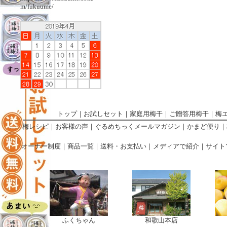
m/fukuume/
トップ
｜
お試しセット
｜
家庭用梅干
｜
ご贈答用梅干
｜
梅
梅レシピ
｜
お客様の声
｜
ぐるめちっくメールマガジン
｜
かまど便り
｜
オーナー制度
｜
商品一覧
｜
送料・お支払い
｜
メディアで紹介
｜
サイト
ふくちゃん
和歌山本店