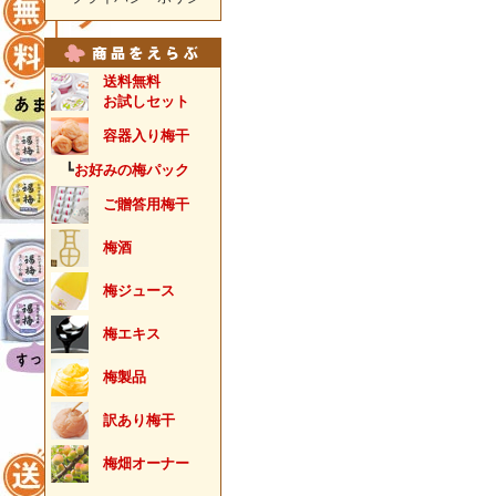
送料無料
お試しセット
容器入り梅干
┗
お好みの梅パック
ご贈答用梅干
梅酒
梅ジュース
梅エキス
梅製品
訳あり梅干
梅畑オーナー