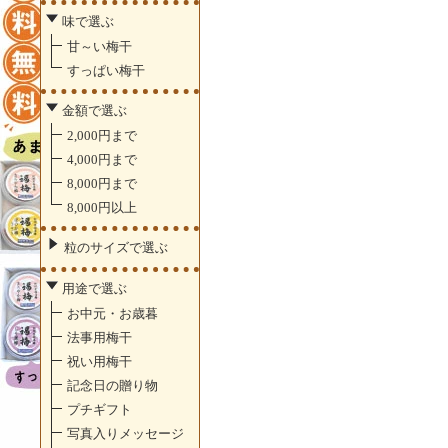
味で選ぶ
甘～い梅干
すっぱい梅干
金額で選ぶ
2,000円まで
4,000円まで
8,000円まで
8,000円以上
粒のサイズで選ぶ
用途で選ぶ
お中元・お歳暮
法事用梅干
祝い用梅干
記念日の贈り物
プチギフト
写真入りメッセージ