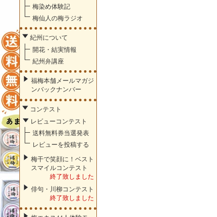
梅染め体験記
梅仙人の梅ラジオ
紀州について
開花・結実情報
紀州弁講座
福梅本舗メールマガジ
ンバックナンバー
コンテスト
レビューコンテスト
送料無料券当選発表
レビューを投稿する
梅干で笑顔に！ベスト
スマイルコンテスト
終了致しました
俳句・川柳コンテスト
終了致しました