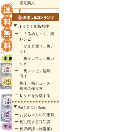
定期購入
オリジナル梅料理
「ぐるめちっく」梅
レシピ
「かまど便り」梅レ
シピ
「梅干カフェ」梅レ
シピ
「梅レシピ」臨時
号！
梅干・梅ジュース・
梅酒の作り方
レシピを投稿する
梅にまつわるetc
お婆ちゃんの知恵袋
梅に関する豆知識
梅源郷譚（梅漫画）