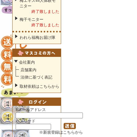
梅エキス44人体験モ
ニター
終了致しました
梅干モニター
終了致しました
われら福梅お届け隊
会社案内
店舗案内
法律に基づく表記
取材依頼はこちらから
Eメールアドレス
パスワード
※新規登録はこちらから