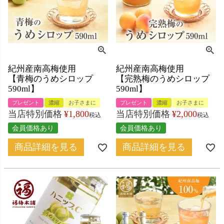
紀州産南高梅使用
紀州産南高梅使用
【青梅のうめシロップ
【完熟梅のうめシロップ
590ml】
590ml】
プレゼント
濃縮
お子さまに
プレゼント
濃縮
お子さまに
当店特別価格
¥
1,800
当店特別価格
¥
2,000
税込
税込
会員価格あり
会員価格あり
商品詳細を見る
商品詳細を見る