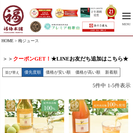
MENU
HOME
梅ジュース
＞＞
クーポンGET！
★LINEお友だち追加はこちら★
優先度順
価格が安い順
価格が高い順
新着順
並び替え
5
件中
1
-
5
件表示