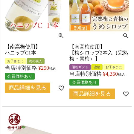
【南高梅使用】
【南高梅使用】
ハニップC1本
【梅シロップ2本入（完熟
梅・青梅）】
お子さまに
梅の実入
当店特別価格
¥
250
贈答ギフト
濃縮
お子さまに
税込
当店特別価格
¥
4,350
税込
会員価格あり
会員価格あり
商品詳細を見る
商品詳細を見る