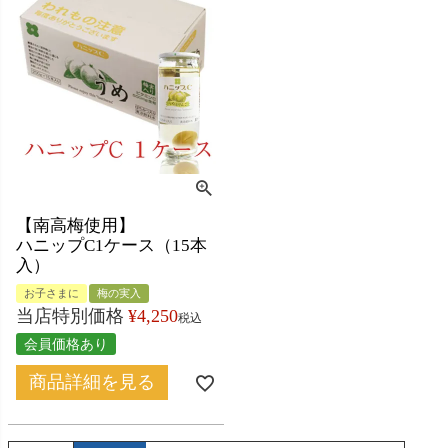
【南高梅使用】
ハニップC1ケース（15本
入）
お子さまに
梅の実入
当店特別価格
¥
4,250
税込
会員価格あり
商品詳細を見る