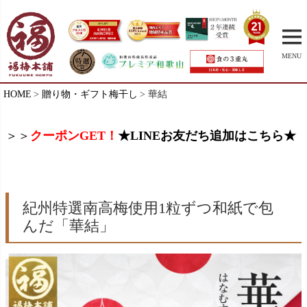
MENU
HOME
贈り物・ギフト梅干し
華結
＞＞
クーポンGET！
★LINEお友だち追加はこちら★
紀州特選南高梅使用1粒ずつ和紙で包
んだ「華結」