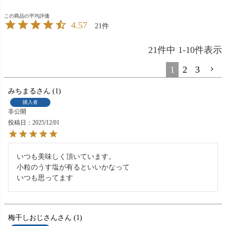
4.57
21
21
件中
1
-
10
件表示
1
2
3
みちまる
1
購入者
非公開
投稿日
2025/12/01
いつも美味しく頂いています。

小粒のうす塩が有るといいかなって

いつも思ってます
梅干しおじさん
1