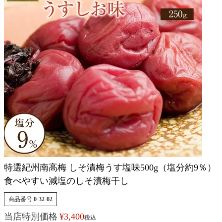
特選紀州南高梅 しそ漬梅うす塩味500g（塩分約9％）
食べやすい減塩のしそ漬梅干し
商品番号
0-32-02
当店特別価格
¥
3,400
税込