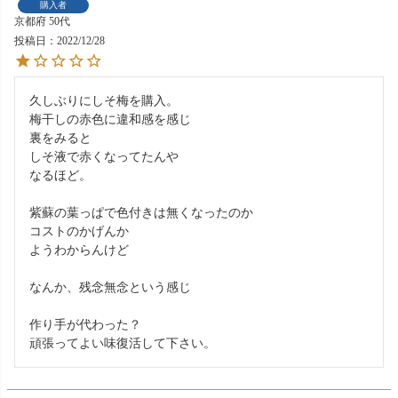
購入者
京都府
50代
投稿日
2022/12/28
久しぶりにしそ梅を購入。

梅干しの赤色に違和感を感じ

裏をみると

しそ液で赤くなってたんや

なるほど。

紫蘇の葉っぱで色付きは無くなったのか

コストのかげんか

ようわからんけど

なんか、残念無念という感じ

作り手が代わった？

頑張ってよい味復活して下さい。