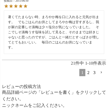
投稿日
2011/06/30
暑くてたまらない時、まろやか梅を口に入れると元気が出ま
す。　でもごはんのお供としてまろやか梅は甘すぎるし、我
が家の定番しそ漬梅は少々塩分が気になっていました。　そ
こでしそ漬梅うす塩味を試して見ると、そのままでは好きじ
ゃないと思ったのですが、ごはんと一緒だとすっぱさが増し
てとてもおいしい。　毎日のごはんのお供になっていま
す。　
21
件中
1
-
10
件表示
1
2
3
レビューの投稿方法
商品詳細ページの「レビューを書く」をクリックして
ください。
ニックネームをご記入ください。