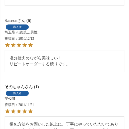
Samson
6
購入者
埼玉県
70歳以上
男性
投稿日
2016/12/13
塩分控えめながら美味しい！

リピートオーダーする積りです。
そのちゃん
1
購入者
非公開
投稿日
2014/11/21
梱包方法をお願いした以上に、丁寧にやっていただいてあり