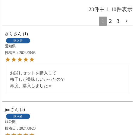
23
件中
1
-
10
件表示
1
2
3
さり
1
購入者
愛知県
投稿日
2024/09/03
お試しセットを購入して

梅干しが美味しいかったので

再度、購入しました☺️
jun
5
購入者
非公開
投稿日
2024/08/20