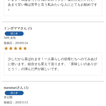
あまり甘い梅は苦手と言う私みたいな人にとてもお勧めです
♪
トンボママ
1
購入者
50代
女性
投稿日
2019/01/24
少しだから喜ばれます！一人暮らしの伯母たちへのてみあげ
に使います。組合せも変えて送ります。「美味しいのありが
とう！」の弾んだ声が嬉しいです。
marumari
1
購入者
非公開
投稿日
2018/11/13