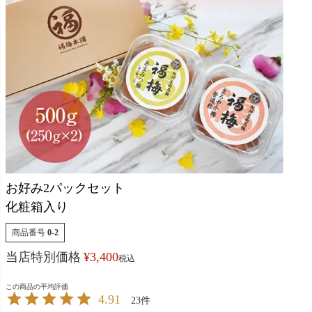
お好み2パックセット
化粧箱入り
商品番号
0-2
当店特別価格
¥
3,400
税込
4.91
23