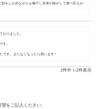
って顔をしかめながらも梅干し本来の味がして食べ応えが
ておりました。

す。

たです。またなくなったら買います！
2
件中
1
-
2
件表示
要望をご記入ください。