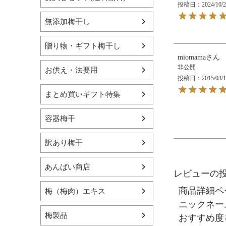
投稿日
2024/10/
無添加梅干し
贈り物・ギフト梅干し
miomama
非公開
お供え・法要用
投稿日
2015/03/
まとめ買いギフト特集
容器梅干
訳あり梅干
あんばい商店
レビューの
商品詳細ペ
梅（梅肉）エキス
ニックネー
梅製品
おすすめ度