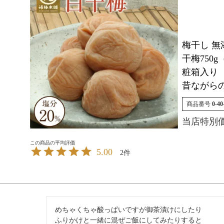
梅干し 無
干梅750g
粧箱入り
昔ながら
商品番号
0-40
当店特別
5.00
2
めちゃくちゃ酸っぱいですが御茶漬けにしたり

ふりかけと一緒に混ぜご飯にしてみたりすると
