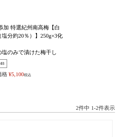
添加 特選紀州南高梅【白
（塩分約20％）】250g×3化
の塩のみで漬けた梅干し
-03
価格
¥
5,100
税込
2
件中
1
-
2
件表示