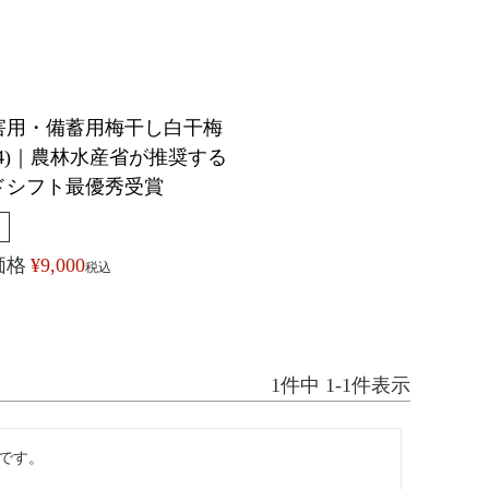
害用・備蓄用梅干し白干梅
0g×4)｜農林水産省が推奨する
ドシフト最優秀受賞
価格
¥
9,000
税込
1
件中
1
-
1
件表示
です。