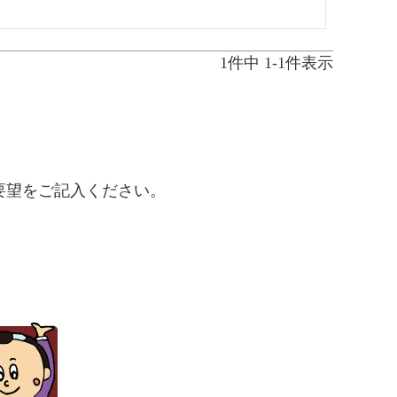
1
件中
1
-
1
件表示
要望をご記入ください。