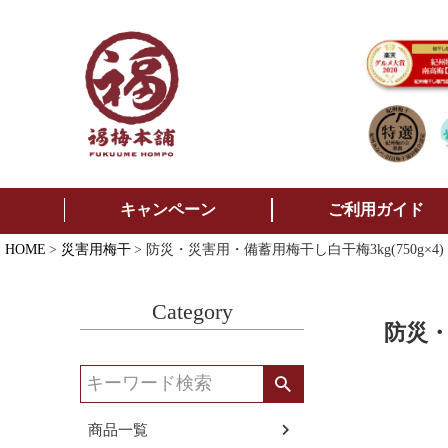
キャンペーン
ご利用ガイド
HOME
災害用梅干
防災・災害用・備蓄用梅干し白干梅3kg(750
Category
防災・
商品一覧