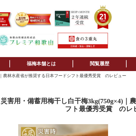
検索
福梅本舗とは
閲覧履歴
g×4)｜農林水産省が推奨する日本フードシフト最優秀受賞 のレビュー
災害用・備蓄用梅干し白干梅3kg(750g×4
フト最優秀受賞 のレ