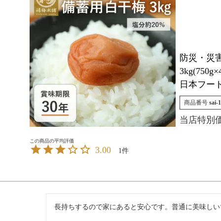
防災・災
3kg(75
日本フー
商品番号
sai-1
当店特別
3.00
1
長持ちするので家にあると安心です。普通に美味しい