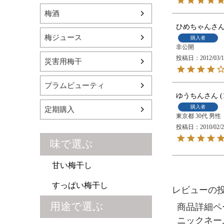
梅酒
ひめちゃん
梅ジュース
購入者
非公開
投稿日
2012/03/
災害用梅干
プラムビューティ
ゆうちん
購入者
定期購入
東京都
30代
男性
投稿日
2010/02/
味で選ぶ
甘い梅干し
すっぱい梅干し
レビューの
用途で選ぶ
商品詳細ペ
ニックネー