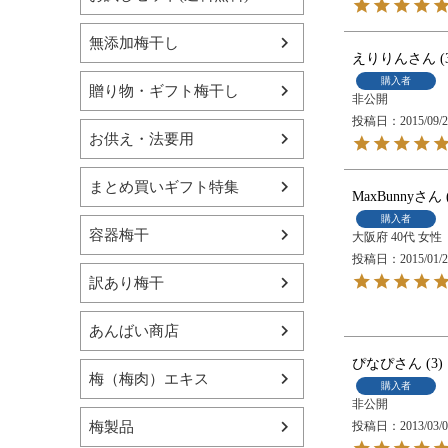
無添加梅干し
えりりん
購入者
贈り物・ギフト梅干し
非公開
投稿日
2015/09/
お供え・法要用
まとめ買いギフト特集
MaxBunny
購入者
容器梅干
大阪府
40代
女性
投稿日
2015/01/
訳あり梅干
あんばい商店
ぴなぴ
3
梅（梅肉）エキス
購入者
非公開
梅製品
投稿日
2013/03/