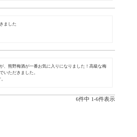
きました
が、熊野梅酒が一番お気に入りになりました！高級な梅
でいただきました。

す。
6
件中
1
-
6
件表示