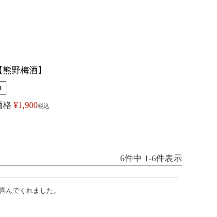
【熊野梅酒】
1
価格
¥
1,900
税込
6
件中
1
-
6
件表示
喜んでくれました。