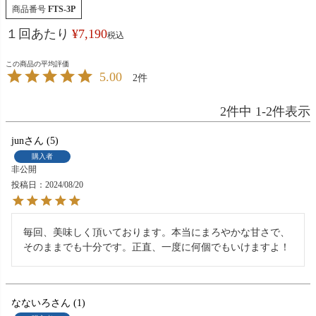
商品番号
FTS-3P
１回あたり
¥
7,190
税込
5.00
2
2
件中
1
-
2
件表示
jun
5
購入者
非公開
投稿日
2024/08/20
毎回、美味しく頂いております。本当にまろやかな甘さで、
そのままでも十分です。正直、一度に何個でもいけますよ！
なないろ
1