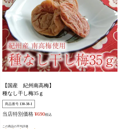
【国産 紀州南高梅】
種なし干し梅35ｇ
商品番号
130-38-1
当店特別価格
¥
690
税込