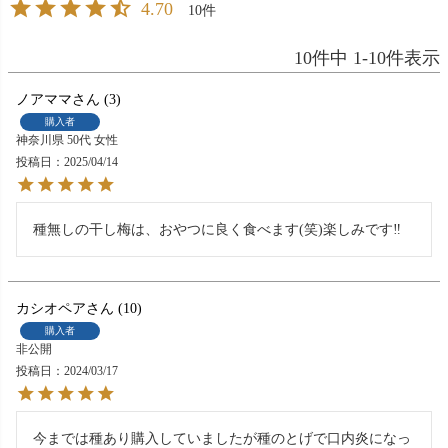
4.70
10
10
件中
1
-
10
件表示
ノアママ
3
購入者
神奈川県
50代
女性
投稿日
2025/04/14
種無しの干し梅は、おやつに良く食べます(笑)楽しみです‼
カシオペア
10
購入者
非公開
投稿日
2024/03/17
今までは種あり購入していましたが種のとげで口内炎になっ