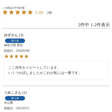
5.00
2
2
件中
1
-
2
件表示
ゆず
3
購入者
神奈川県
男性
投稿日
2026/03/09
ここ何年かリピートしています。

いくつか試しましたがこれが私には一番です。
うめこ
1
購入者
非公開
投稿日
2022/05/11