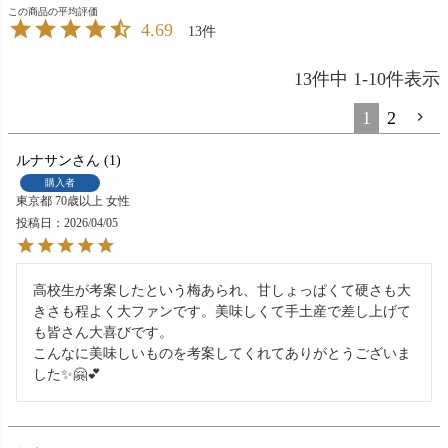
4.69
13
13
件中
1
-
10
件表示
1
2
ルナサン
1
購入者
東京都
70歳以上
女性
投稿日
2026/04/05
高校生が考案したという梅あられ、甘しょっぱくて硬さも大
きさも程よく大ファンです。美味しくて手土産で差し上げて
も皆さん大喜びです。

こんなに美味しいものを考案してくれてありがとうございま
した✨🤗💕