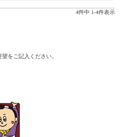
4
件中
1
-
4
件表示
要望をご記入ください。