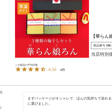
【華らん
商品番号
100-
当店特別
4.50
4
1
まずパッケージがオシャレで、ほんの気持ちで送れる
に選びました。

22