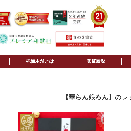
検索
福梅本舗とは
閲覧履歴
【華らん娘ろん】のレ