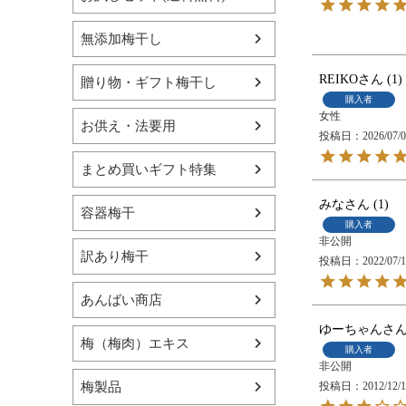
無添加梅干し
REIKO
1
贈り物・ギフト梅干し
購入者
女性
お供え・法要用
投稿日
2026/07/
まとめ買いギフト特集
みな
1
容器梅干
購入者
非公開
訳あり梅干
投稿日
2022/07/
あんばい商店
ゆーちゃん
梅（梅肉）エキス
購入者
非公開
梅製品
投稿日
2012/12/