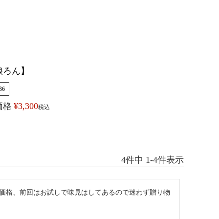
娘ろん】
36
価格
¥
3,300
税込
4
件中
1
-
4
件表示
価格、前回はお試しで味見はしてあるので迷わず贈り物