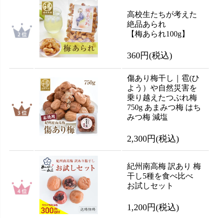
高校生たちが考えた
絶品あられ
【梅あられ100g】
360円
(税込)
傷あり梅干し｜雹(ひ
よう）や自然災害を
乗り越えたつぶれ梅
750g あまみつ梅 はち
みつ梅 減塩
2,300円
(税込)
紀州南高梅 訳あり 梅
干し5種を食べ比べ
お試しセット
1,200円
(税込)