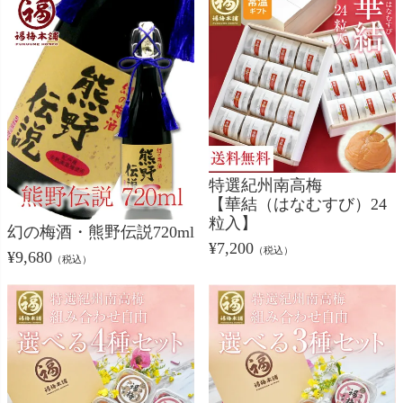
特選紀州南高梅
【華結（はなむすび）24
粒入】
幻の梅酒・熊野伝説720ml
¥
7,200
（税込）
¥
9,680
（税込）