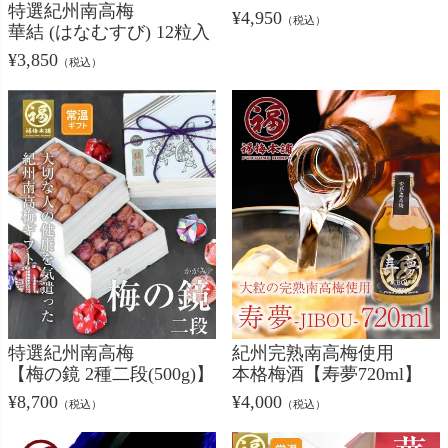
特選紀州南高梅
¥
4,950
（税込）
華結 (はなむすび) 12粒入
¥
3,850
（税込）
特選紀州南高梅
紀州完熟南高梅使用
【梅の鏡 2種二段(500g)】
本格梅酒【寿夢720ml】
¥
8,700
¥
4,000
（税込）
（税込）