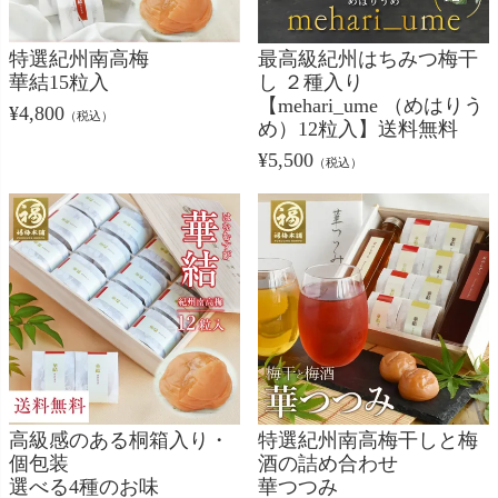
特選紀州南高梅
最高級紀州はちみつ梅干
華結15粒入
し ２種入り
【mehari_ume （めはりう
¥
4,800
（税込）
め）12粒入】送料無料
¥
5,500
（税込）
高級感のある桐箱入り・
特選紀州南高梅干しと梅
個包装
酒の詰め合わせ
選べる4種のお味
華つつみ