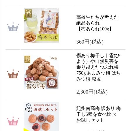
高校生たちが考えた
絶品あられ
【梅あられ100g】
360円
(税込)
傷あり梅干し｜雹(ひ
よう）や自然災害を
乗り越えたつぶれ梅
750g あまみつ梅 はち
みつ梅 減塩
2,300円
(税込)
紀州南高梅 訳あり 梅
干し5種を食べ比べ
お試しセット