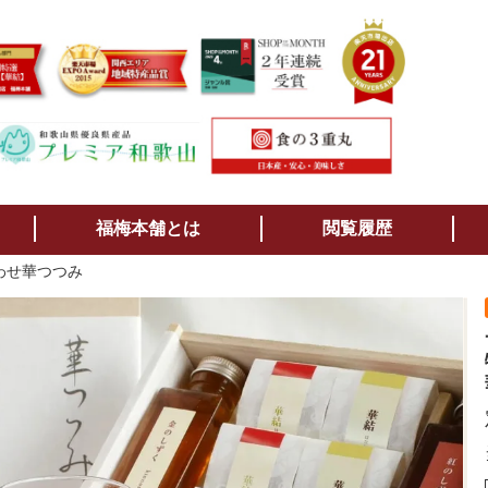
検索
福梅本舗とは
閲覧履歴
わせ華つつみ