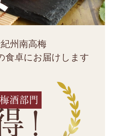
み
産紀州南高梅
の食卓にお届けします
 梅酒部門
!
得