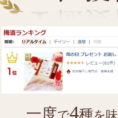
4
一度
種
で
を