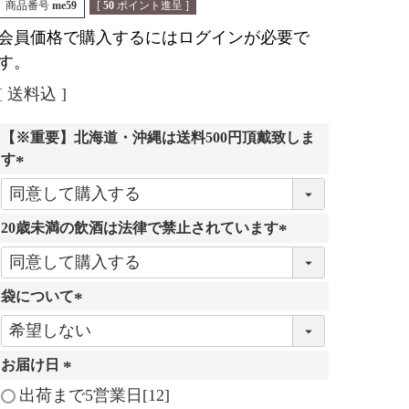
商品番号
me59
[
50
ポイント進呈 ]
会員価格で購入するにはログインが必要で
す。
送料込
【※重要】北海道・沖縄は送料500円頂戴致しま
す
(
必
20歳未満の飲酒は法律で禁止されています
須
)
(
必
袋について
須
)
(
必
お届け日
須
)
(
出荷まで5営業日[12]