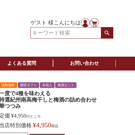
ゲスト 様こんにちは
よくある質問
お問い合わせ
送料無料
贈答ギフト
木箱入
梅酒セット
一度で4種を味わえる
特選紀州南高梅干しと梅酒の詰め合わせ
華つつみ
定価
¥
4,950
のところ
¥
4,950
当店特別価格
税込