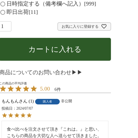
必
日時指定する（備考欄へ記入）[999]
須
即日出荷[11]
)
お気に入りに登録する
カートに入れる
商品についてのお問い合わせ▶▶
5.00
6
もんもん
1
非公開
購入者
投稿日
2024/07/07
食べ比べを注文させて頂き『これは。』と思い、
こちらの商品を大切な人へ送らせて頂きました。