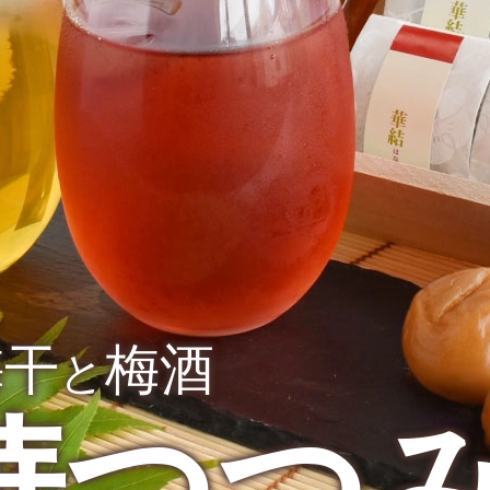
梅干
梅酒
と