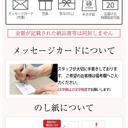
メッセージカード
包装
熨斗(のし)
お届け日
手さげ袋
(代筆)
時間指定可能
金額が記載された納品書等は同封しません
メッセージカードについて
スタッフが大切に手書きしておりま
す。 ご希望のお客様は備考欄へご入
力ください。
(
文字数は25文字程度
でお願いします)
のし紙について
指定がない
場合はこちら