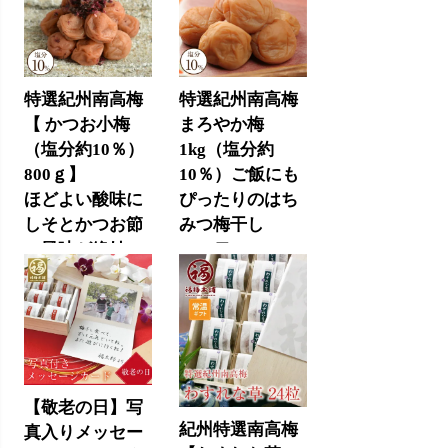
特選紀州南高梅
特選紀州南高梅
【 かつお小梅
まろやか梅
（塩分約10％）
1kg（塩分約
800ｇ】
10％）ご飯にも
ほどよい酸味に
ぴったりのはち
しそとかつお節
みつ梅干し
の風味が絶妙
6,800円
(税込)
6,800円
(税込)
【敬老の日】写
紀州特選南高梅
真入りメッセー