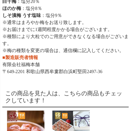
白干梅
：塩分20％
ほのか梅
：塩分8％
しそ漬梅 うす塩味
：塩分9％
※通常はまろやか梅をお送り致します。
※お届けまでに1週間程度かかる場合がございます。
※種類により大粒でのご用意ができなくなる場合がございま
す。
※梅の種類を変更の場合は、通信欄に記入してください。
■製造販売者情報
有限会社福梅本舗
〒649-2201 和歌山県西牟婁郡白浜町堅田2497-36
この商品を見た人は、こちらの商品もチェッ
クしています！