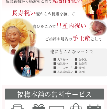
結婚内祝い
新郎新婦から感謝をこめて
長寿祝い
変わらぬ健康を願って
出産内祝い
喜びをこめて
手土産
ご挨拶や帰省の
として
他にもこんなシーンで
入学祝い
お中元
快気祝い
お歳暮
バースデーギフト
母の日
昇進栄転祝い
父の日
福梅本舗の無料サービス