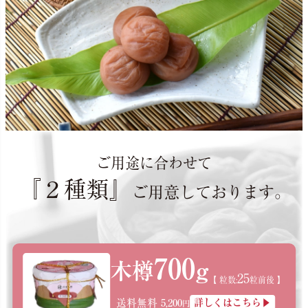
ご用途に合わせて
『２種類』
ご用意しております。
700
g
木樽
25
【 粒数:
粒前後 】
送料無料 5,200
詳しくはこちら▶
円