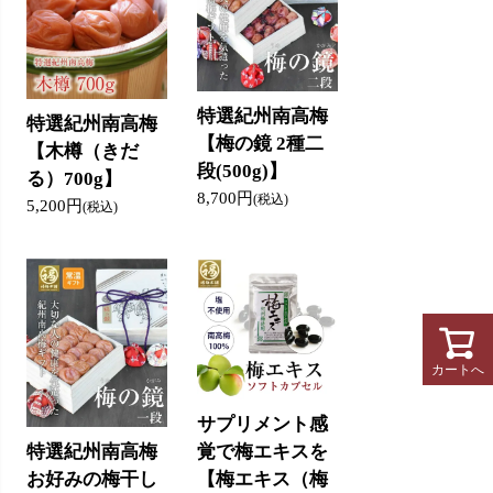
特選紀州南高梅
特選紀州南高梅
【梅の鏡 2種二
【木樽（きだ
段(500g)】
る）700g】
8,700円
(税込)
5,200円
(税込)
カートへ
サプリメント感
覚で梅エキスを
特選紀州南高梅
【梅エキス（梅
お好みの梅干し