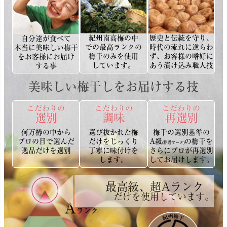
紀州南高梅の中
歴史と伝統を守り、
自分達が食べて
での最高ランクの
時代の流れに逆らわ
本当に美味しい梅干
梅干のみを使用
ず、お客様の嗜好に
をお客様にお届け
しています。
あう漬け込み職人技
する事
美味しい梅干しをお届けする技
こだわりの
こだわりの
こだわりの
選別
調味
再選別
何万樽の中から
選び抜かれた梅
梅干の選別基準の
プロの目で選んだ
だけをじっくり
A級
の梅干を
(特選マーク)
逸品だけを選別
丁寧に味付けを
さらにプロが再選別
します。
してお届けします。
最高級、超Aランク
だけを使用しています。