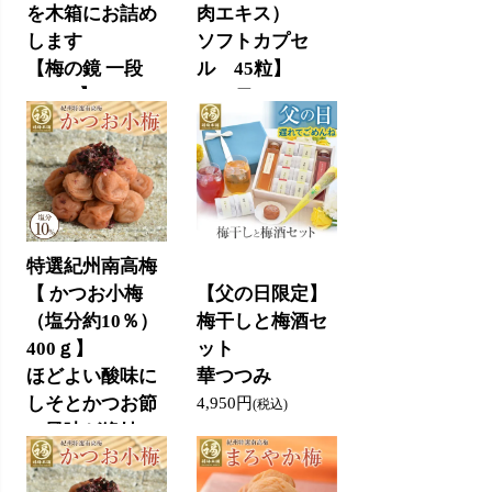
肉エキス）
を木箱にお詰め
ソフトカプセ
します
ル 45粒】
【梅の鏡 一段
(500g)】
1,550円
(税込)
4,800円
(税込)
特選紀州南高梅
【 かつお小梅
【父の日限定】
（塩分約10％）
梅干しと梅酒セ
400ｇ】
ット
ほどよい酸味に
華つつみ
しそとかつお節
4,950円
(税込)
の風味が絶妙
3,400円
(税込)