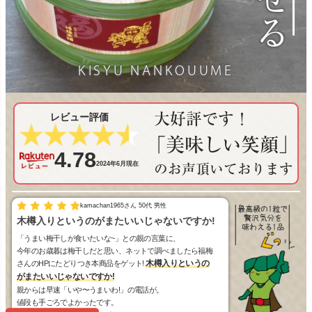
KISYU NANKOUUME
大好評です！
レビュー評価
「美味しい笑顔」
4.78
2024年6月現在
のお声頂いております
kamachan1965さん 50代 男性
最高級の1粒で
贅沢気分を
木樽入りというのがまたいいじゃないですか!
味わえる1品
「うまい梅干しが食いたいな~」との親の言葉に、
今年のお歳暮は梅干しだと思い、ネットで調べましたら福梅
木樽入りというの
さんのHPにたどりつき本商品をゲット!
がまたいいじゃないですか!
親からは早速「いや〜うまいわ!」の電話が。
値段も手ごろでよかったです。