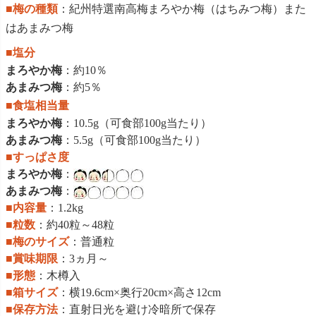
■梅の種類
：紀州特選南高梅まろやか梅（はちみつ梅）また
はあまみつ梅
■塩分
まろやか梅
：約10％
あまみつ梅
：約5％
■食塩相当量
まろやか梅
：10.5g（可食部100g当たり）
あまみつ梅
：5.5g（可食部100g当たり）
■すっぱさ度
まろやか梅
：
あまみつ梅
：
■内容量
：1.2kg
■粒数
：約40粒～48粒
■梅のサイズ
：普通粒
■賞味期限
：3ヵ月～
■形態
：木樽入
■箱サイズ
：横19.6cm×奥行20cm×高さ12cm
■保存方法
：直射日光を避け冷暗所で保存