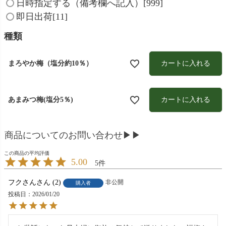
日時指定する（備考欄へ記入）[999]
須
即日出荷[11]
)
種類
カートに入れる
まろやか梅（塩分約10％）
カートに入れる
あまみつ梅(塩分5％)
商品についてのお問い合わせ▶▶
5.00
5
フクさん
2
非公開
購入者
投稿日
2026/01/20