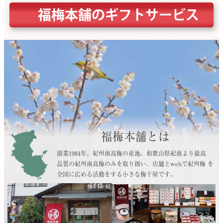
福梅本舗のギフトサービス
福梅本舗とは
創業1984年。紀州南高梅の産地、和歌山県紀南より最高
品質の紀州南高梅のみを取り扱い、店舗とwebで紀州梅 を
全国に広める活動をする小さな梅干屋です。