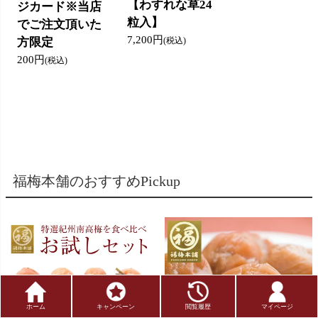
【わすれな草24
ジカード※当店
粒入】
でご注文頂いた
7,200円
方限定
(税込)
200円
(税込)
福梅本舗のおすすめPickup
ホーム
キャンペーン
閲覧履歴
マイページ