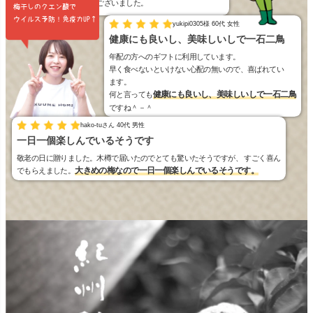
福梅本舗さんありがとうございました。
梅干しのクエン酸で
ウイルス予防！免疫力UP↑
yukipi0305様 60代 女性
健康にも良いし、美味しいしで一石二鳥
年配の方へのギフトに利用しています。
早く食べないといけない心配の無いので、喜ばれてい
ます。
健康にも良いし、美味しいしで一石二鳥
何と言っても
ですね＾－＾
hako-tuさん 40代 男性
一日一個楽しんでいるそうです
敬老の日に贈りました。木樽で届いたのでとても驚いたそうですが、 すごく喜ん
大きめの梅なので一日一個楽しんでいるそうです。
でもらえました。