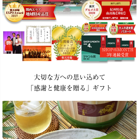
月間優良
ショップ
お客から高い評価
SHOP
MONTH
OF
【上位１％】に選出
THE
多数受賞
3年連続受賞
大切な方への思い込めて
「感謝と健康を贈る」ギフト