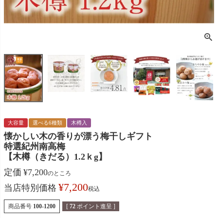
大容量
選べる6種類
木樽入
懐かしい木の香りが漂う梅干しギフト
特選紀州南高梅
【木樽（きだる）1.2ｋg】
定価
¥
7,200
のところ
¥
7,200
当店特別価格
税込
商品番号
100-1200
[
72
ポイント進呈 ]