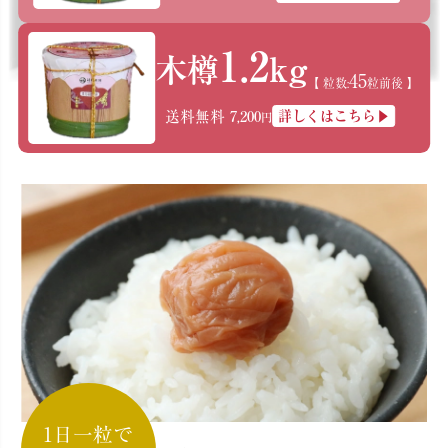
1.2
kg
木樽
45
【 粒数:
粒前後 】
送料無料 7,200
詳しくはこちら▶
円
1日一粒で