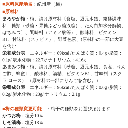
■原料原産地名
：紀州産（梅）
■原材料
まろやか梅
：梅、漬け原材料〔食塩、還元水飴、発酵調味
料、糖類（砂糖・果糖ぶどう糖液糖）、たん白加水分解物、
はちみつ〕、調味料（アミノ酸等）、酸味料、ビタミン
B1、甘味料（ステビア）、野菜色素、(原材料の一部に大豆
を含む
栄養成分表
エネルギー：89kcal /たんぱく質：0.4g /脂質：
0.1g/ 炭水化物：22.7g/ ナトリウム：4.16g
あまみつ梅
：梅、漬け原材料〔砂糖、還元水飴、食塩、りん
ご酢、蜂蜜〕、酸味料、酒精、ビタミンB1、甘味料（スク
ラ ロース） （原材料の一部にりんごを含む。）
栄養成分表
エネルギー：96kcal /たんぱく質：0.6g /脂質：
0.2g/ 炭水化物：23g/ ナトリウム：2.1g
■梅の種類変更可能
：梅干の種類をお選び頂けます
かつお梅
：塩分10％
しそ漬梅
：塩分18％