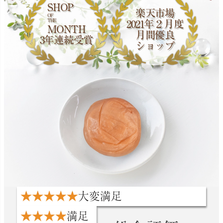
SHOP
楽天市場
OF
THE
2021年２月度
MONTH
月間優良
3年連続受賞
ショップ
大変満足
満足