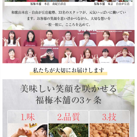
福梅本舗 本店 南紀白浜店
福梅本舗 東京 自由が丘店
和歌山本店・自由が丘店総勢、33名のスタッフが、元気いっぱいに働いてい
ます。お客様の笑顔を思い浮かべながら、大切な想いを
一粒一粒に、こころを込めて。
私たちが大切にお届けします
美味しい笑顔を咲かせる
福梅本舗の3ヶ条
1.味
2.品質
3.技