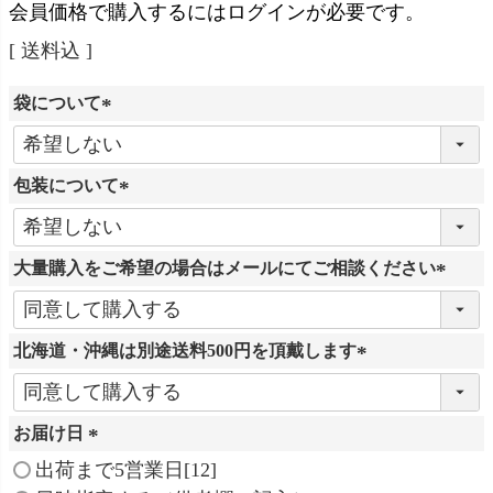
会員価格で購入するにはログインが必要です。
送料込
袋について
(
必
包装について
須
)
(
必
大量購入をご希望の場合はメールにてご相談ください
須
)
(
必
北海道・沖縄は別途送料500円を頂戴します
須
)
(
必
お届け日
須
)
(
出荷まで5営業日[12]
必