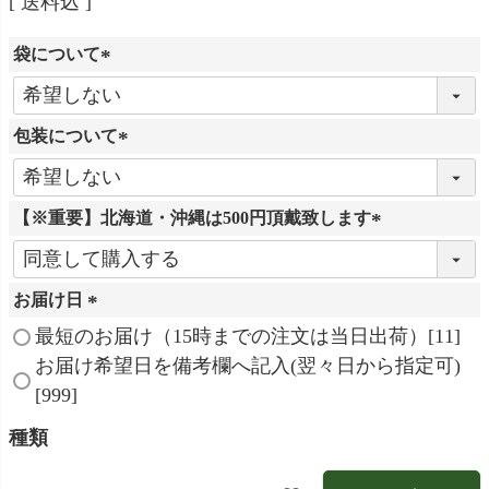
送料込
袋について
(
必
包装について
須
)
(
必
【※重要】北海道・沖縄は500円頂戴致します
須
)
(
必
お届け日
須
)
(
最短のお届け（15時までの注文は当日出荷）[11]
必
お届け希望日を備考欄へ記入(翌々日から指定可)
須
[999]
)
種類