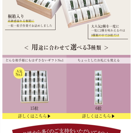
桐箱入り
高級感溢れる桐箱に
一粒一粒手作業でお詰めしました
大人気2種を一度に
一度に2種を味わえるのは
3種類の中で24粒だけ
用
選
3
＜
途に合わせて
べる
種類
＞
どんな相手様にもはずさないギフトNo.1
ちょっとしたお礼にも使える
人気
No.1
6粒
15粒
詳しくはこちら▶
詳しくはこちら▶