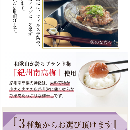
これからの季節にご活用頂けます。
疲労回復、免疫力アップに、効果が
梅干しのクエン酸には、ウィルス予防や、
鯵のなめろう
和歌山が誇るブランド梅
「紀州南高梅」
使用
紀州南高梅の特徴は、
大粒で種が
小さく表面の皮が非常に薄く柔らか
で果肉たっぷりな梅干し
です。
『
3
』
種類からお選び頂けます