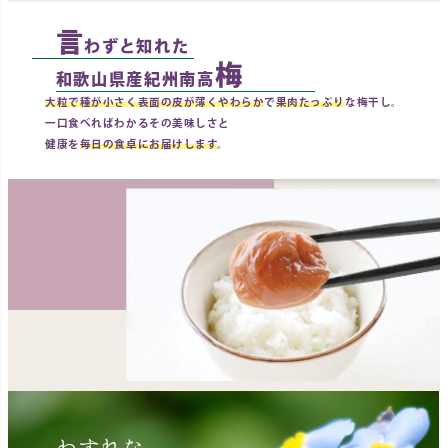
言
わずと知れた
梅
和歌山県産紀州南高
大粒で種が小さく表面の皮が薄くやわらか
で
果肉たっぷり
な梅干し。
一口食べればわかるその美味しさと
健康を
毎日の食卓にお届けします
。