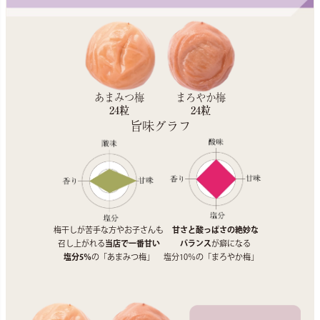
あまみつ梅
まろやか梅
24粒
24粒
旨味グラフ
梅干しが苦手な方やお子さんも
甘さと酸っぱさの絶妙な
召し上がれる
当店で一番甘い
バランス
が癖になる
塩分5％
の「あまみつ梅」
塩分10％の「まろやか梅」