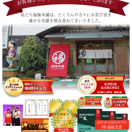
私たち福梅本舗は、たくさんの方々にお喜び頂き
確かな実績を積み重ねてまいりました。
月間優良
ショップ
お客から高い評価
SHOP
MONTH
OF
【上位１％】に選出
THE
多数受賞
3年連続受賞