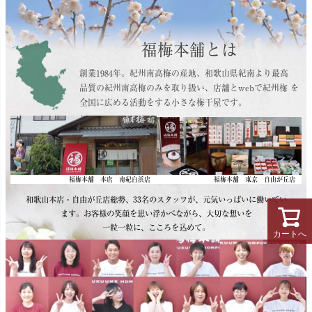
福梅本舗とは
創業1984年。紀州南高梅の産地、和歌山県紀南より最高
品質の紀州南高梅のみを取り扱い、店舗とwebで紀州梅 を
全国に広める活動をする小さな梅干屋です。
福梅本舗 本店 南紀白浜店
福梅本舗 東京 自由が丘店
和歌山本店・自由が丘店総勢、33名のスタッフが、元気いっぱいに働いてい
ます。お客様の笑顔を思い浮かべながら、大切な想いを
一粒一粒に、こころを込めて。
カートへ