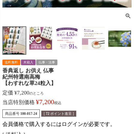
送料無料
木箱入
仏事・法事
香典返し お供え 仏事
紀州特選南高梅
【わすれな草24粒入】
定価
¥
7,200
のところ
¥
7,200
当店特別価格
税込
商品番号
100-017-24
[
72
ポイント進呈 ]
会員価格で購入するにはログインが必要です。