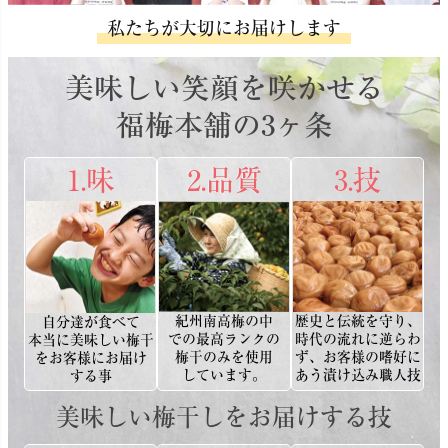
私たちが大切にお届けします
美味しい笑顔を咲かせる
福梅本舗の3ヶ条
1.味
2.品質
3.技
紀州南高梅の中
歴史と伝統を守り、
自分達が食べて
での最高ランクの
時代の流れに逆らわ
本当に美味しい梅干
梅干のみを使用
ず、お客様の嗜好に
をお客様にお届け
しています。
あう漬け込み職人技
する事
美味しい梅干しをお届けする技