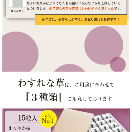
あまいお菓子ばかりでなくお茶請けに何かないかなと探していて
見つけました。
個包装なのでお客様にも分けやすく良かった
です。
購入者さん
個包装は、保存もしやすく、お配り用にも最適です！
わすれな草
は、ご用途に合わせて
『３種類』
ご用意しております
15
人気
粒入
No.1
まろやか梅