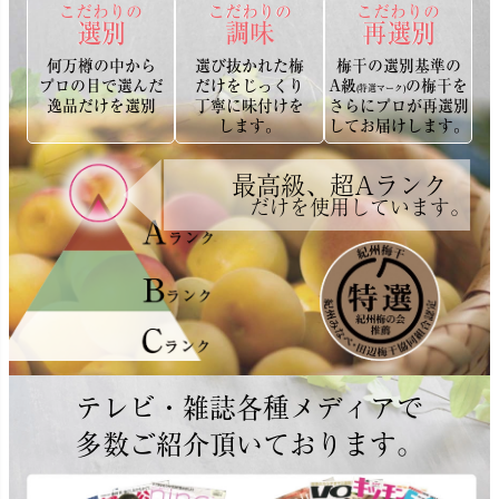
こだわりの
こだわりの
こだわりの
選別
調味
再選別
何万樽の中から
選び抜かれた梅
梅干の選別基準の
プロの目で選んだ
だけをじっくり
A級
の梅干を
(特選マーク)
逸品だけを選別
丁寧に味付けを
さらにプロが再選別
します。
してお届けします。
最高級、超Aランク
だけを使用しています。
テレビ・雑誌各種メディアで
多数ご紹介頂いております。