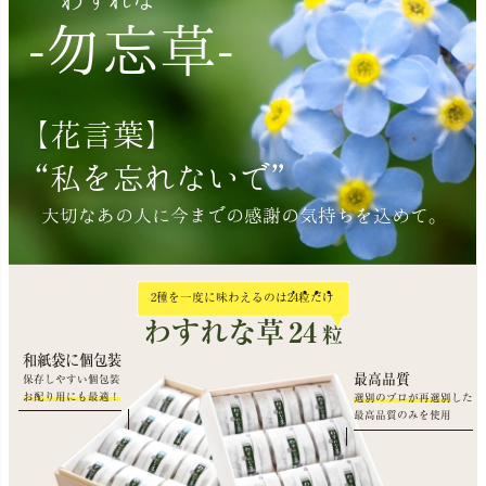
-勿忘草-
【花言葉】
“私を忘れないで”
大切なあの人に今までの感謝の気持ちを込めて。
2種を一度に味わえるのは
24
粒
だ
け
わすれな草
24
粒
和紙袋に個包装
最高品質
保存しやすい個包装
お配り用にも最適！
選別のプロが再選別
した
最高品質のみを使用