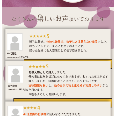
嬉
お声
しい
たくさんの
頂いております
5
贈答に最適。
包装も綺麗で、梅干しとは思えない商品
でした。
味もマイルドで、まるでお菓子のようです。
贈った先様にも大変満足して板で空きました。
60代男性
camelcamel1236さん
当店のあまみつ梅は梅干しが苦手な方でもお召し上がりいただけます。
5
お供え物として購入
しました。
母の日に毎年お世話になっておりますが、わすれな草は初めて
購入しました。綺麗に送って頂けて、いつも安心です。
賞味期限も長い
し、
他のお供え物と重ならず利用しやすい
かな
30代女性
tokotoko.s2538さん
と思います。
今後もよろしくお願いします。
毎年大人気！グルメ大賞も受賞した「華結」と同じ梅干しを使用しております。
4
49日法要のお供物
に使わせていただきました。