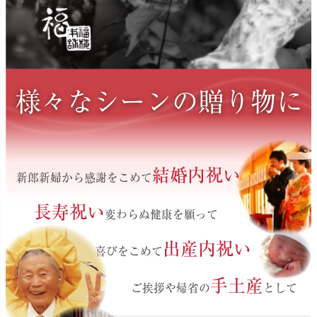
様々なシーンの贈り物に
結婚内祝い
新郎新婦から感謝をこめて
長寿祝い
変わらぬ健康を願って
出産内祝い
喜びをこめて
手土産
ご挨拶や帰省の
として