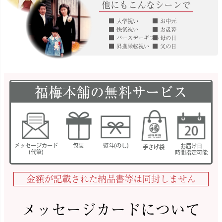
他にもこんなシーンで
入学祝い
お中元
快気祝い
お歳暮
バースデーギフト
母の日
昇進栄転祝い
父の日
福梅本舗の無料サービス
メッセージカード
包装
熨斗(のし)
お届け日
手さげ袋
(代筆)
時間指定可能
金額が記載された納品書等は同封しません
メッセージカードについて