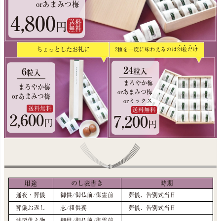
orあまみつ梅
4,800
送料
円
無料
ちょっとしたお礼に
2種を一度に味わえるのは
24
粒
だ
け
24
6
粒入
粒入
まろやか梅
まろやか梅
orあまみつ梅
orあまみつ梅
orミックス
送料無料
送料無料
2,600
7,200
円
円
用途
のし表書き
時期
通夜・葬儀
御供/御仏前/御霊前
葬儀、告別式当日
葬儀お返し
志/粗供養
葬儀、告別式当日
法要供え物
御供/御仏前/御霊前