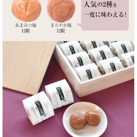
人気
2種
の
を
一度に味わえる
！
あまみつ梅
まろやか梅
12粒
12粒