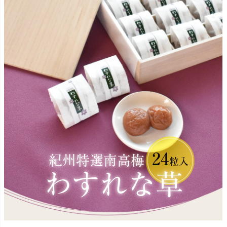
24
紀州特選南高梅
粒入
わすれな草