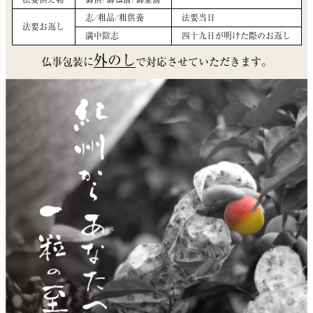
志/粗品/粗供養
法要当日
法要お返し
満中陰志
四十九日が明けた際のお返し
外のし
仏事包装に
で対応させていただきます。