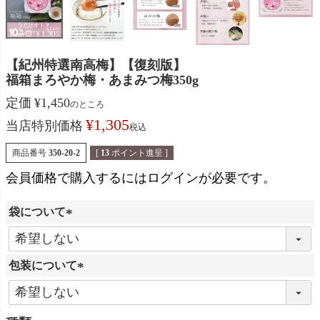
【紀州特選南高梅】【復刻版】
福箱まろやか梅・あまみつ梅350g
定価
¥
1,450
のところ
¥
1,305
当店特別価格
税込
商品番号
350-20-2
[
13
ポイント進呈 ]
会員価格で購入するにはログインが必要です。
袋について
(
必
包装について
須
)
(
必