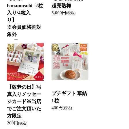
hanamusubi- 2粒
超完熟梅
入り/4粒入
5,000円
(税込)
り】
※会員価格割対
象外
950円
(税込)
【敬老の日】写
プチギフト 華結
真入りメッセー
1粒
ジカード※当店
400円
でご注文頂いた
(税込)
方限定
200円
(税込)