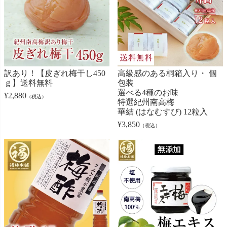
訳あり！【皮ぎれ梅干し450
高級感のある桐箱入り・ 個
ｇ】送料無料
包装
選べる4種のお味
¥
2,880
（税込）
特選紀州南高梅
華結 (はなむすび) 12粒入
¥
3,850
（税込）