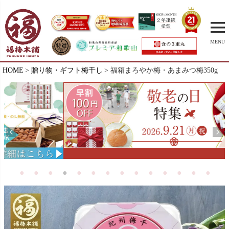
MENU
HOME
贈り物・ギフト梅干し
福箱まろやか梅・あまみつ梅350g