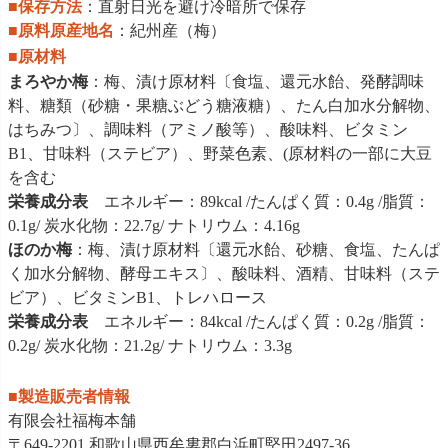
■保存方法
：直射日光を避け冷暗所で保存
■原料原産地名
：紀州産（梅）
■原材料
まろやか梅
：梅、漬け原材料〔食塩、還元水飴、発酵調味
料、糖類（砂糖・果糖ぶどう糖液糖）、たん白加水分解物、
はちみつ〕、調味料（アミノ酸等）、酸味料、ビタミン
B1、甘味料（ステビア）、野菜色素、(原材料の一部に大豆
を含む
栄養成分表
エネルギー：89kcal /たんぱく質：0.4g /脂質：
0.1g/ 炭水化物：22.7g/ ナトリウム：4.16g
ほのか梅
：梅、漬け原材料〔還元水飴、砂糖、食塩、たんぱ
く加水分解物、酵母エキス〕、酸味料、酒精、甘味料（ステ
ビア）、ビタミンB1、トレハロース
栄養成分表
エネルギー：84kcal /たんぱく質：0.2g /脂質：
0.2g/ 炭水化物：21.2g/ ナトリウム：3.3g
■製造販売者情報
有限会社福梅本舗
〒649-2201 和歌山県西牟婁郡白浜町堅田2497-36