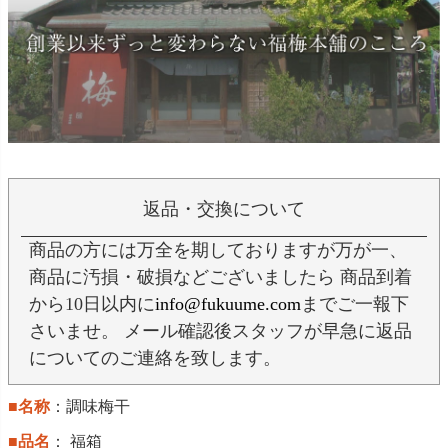
返品・交換について
商品の方には万全を期しておりますが万が一、
商品に汚損・破損などございましたら 商品到着
から10日以内に
info@fukuume.com
までご一報下
さいませ。 メール確認後スタッフが早急に返品
についてのご連絡を致します。
■名称
：調味梅干
■品名
： 福箱