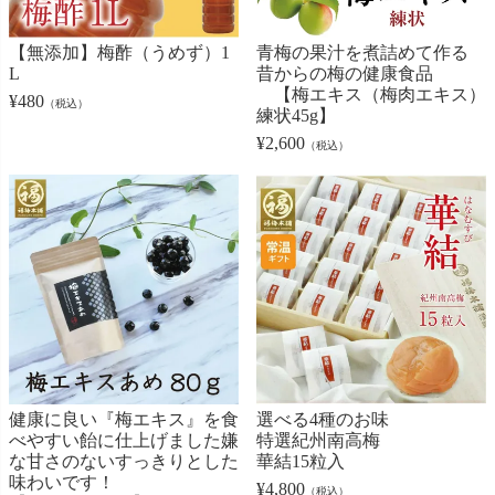
【無添加】梅酢（うめず）1
青梅の果汁を煮詰めて作る
L
昔からの梅の健康食品
【梅エキス（梅肉エキス）
¥
480
（税込）
練状45g】
¥
2,600
（税込）
健康に良い『梅エキス』を食
選べる4種のお味
べやすい飴に仕上げました嫌
特選紀州南高梅
な甘さのないすっきりとした
華結15粒入
味わいです！
¥
4,800
（税込）