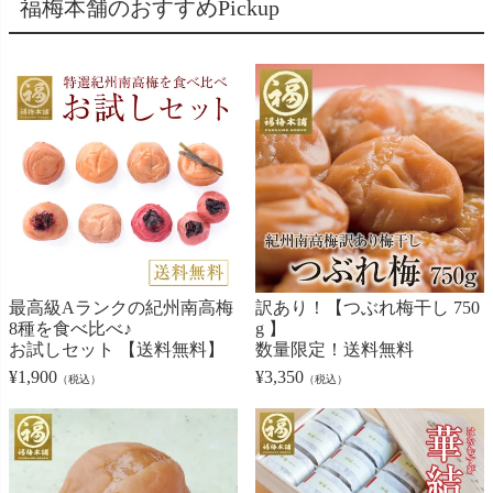
福梅本舗のおすすめPickup
最高級Aランクの紀州南高梅
訳あり！【つぶれ梅干し 750
8種を食べ比べ♪
g 】
お試しセット 【送料無料】
数量限定！送料無料
¥
1,900
¥
3,350
（税込）
（税込）