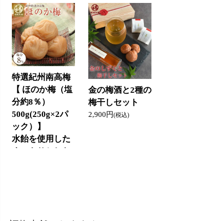
特選紀州南高梅
【 ほのか梅（塩
金の梅酒と2種の
分約8％）
梅干しセット
500g(250g×2パ
2,900円
(税込)
ック）】
水飴を使用した
すっきりとした
甘さの減塩梅干
し
3,400円
(税込)