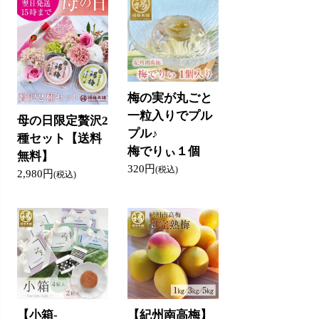
梅の実が丸ごと
一粒入りでプル
母の日限定贅沢2
プル♪
種セット【送料
梅でりぃ１個
無料】
320円
(税込)
2,980円
(税込)
【小箱-
【紀州南高梅】