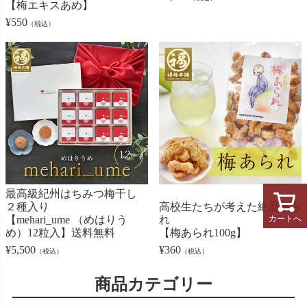
【梅エキスあめ】
¥
550
（税込）
最高級紀州はちみつ梅干し
２種入り
高校生たちが考えた絶品あら
カートへ
【mehari_ume （めはりう
れ
め）12粒入】送料無料
【梅あられ100g】
¥
5,500
¥
360
（税込）
（税込）
商品カテゴリー