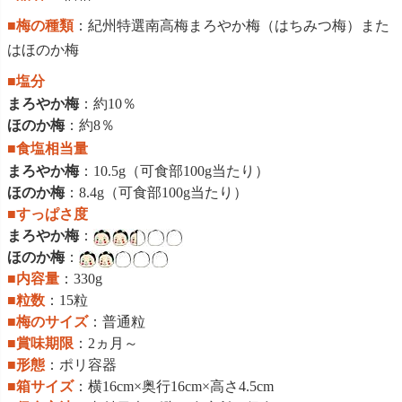
■梅の種類
：紀州特選南高梅まろやか梅（はちみつ梅）また
はほのか梅
■塩分
まろやか梅
：約10％
ほのか梅
：約8％
■食塩相当量
まろやか梅
：10.5g（可食部100g当たり）
ほのか梅
：8.4g（可食部100g当たり）
■すっぱさ度
まろやか梅
：
ほのか梅
：
■内容量
：330g
■粒数
：15粒
■梅のサイズ
：普通粒
■賞味期限
：2ヵ月～
■形態
：ポリ容器
■箱サイズ
：横16cm×奥行16cm×高さ4.5cm