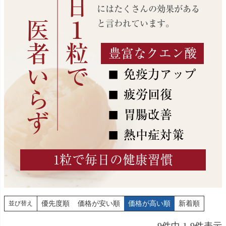
医者いらず
１日１粒で
にはたくさんの効果がある
と言われています。
豊富なクエン酸
免疫力アップ
■
疲労回復
■
胃腸改善
■
熱中症対策
■
1粒で毎日の健康習慣
優先度順
価格が安い順
価格が高い順
新着順
並び替え
9
件中
1
-
9
件表示