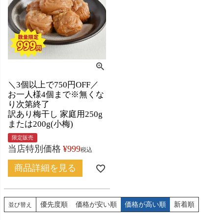
＼3個以上で750円OFF／
お一人様4個まで※無くな
り次第終了
訳あり梅干し 家庭用250g
または200g(小梅)
限定販売
当店特別価格
¥
999
税込
商品詳細を見る
優先度順
価格が安い順
価格が高い順
新着順
並び替え