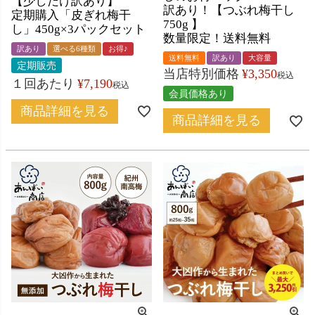
【少しだけ訳あり】
訳あり！【つぶれ梅干し
定期購入「皮ぎれ梅干
750g 】
し」450g×3パックセット
数量限定！送料無料
訳あり
選べる6種類
お得♪
送料無料
訳あり
大容量
定期販売
当店特別価格
¥
3,350
税込
１回あたり
¥
7,190
税込
会員価格あり
商品詳細を見る
商品詳細を見る