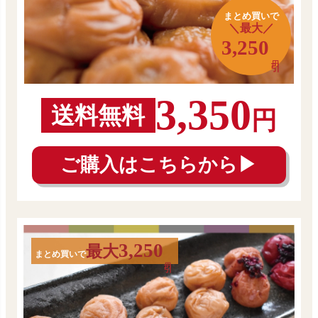
まとめ買いで
＼最大／
3,250
3,350
送料無料
円
ご購入はこちらから▶
3,250
最大
まとめ買いで