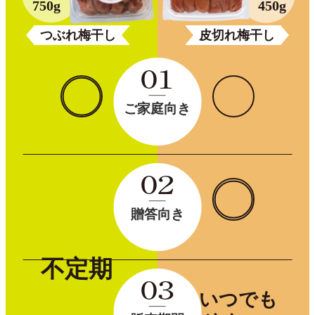
750g
450g
つぶれ梅干し
皮切れ梅干し
01
ご家庭向き
02
贈答向き
不定期
03
いつでも