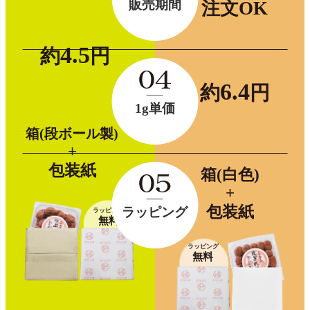
販売期間
注文OK
4.5
約
円
04
6.4
約
円
1g単価
箱(段ボール製)
+
包装紙
箱(白色)
05
+
包装紙
ラッピング
ラッピング
無料
ラッピング
無料