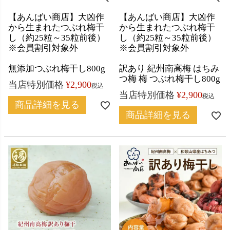
【あんばい商店】大凶作
【あんばい商店】大凶作
から生まれたつぶれ梅干
から生まれたつぶれ梅干
し（約25粒～35粒前後）
し（約25粒～35粒前後）
※会員割引対象外
※会員割引対象外
無添加つぶれ梅干し800g
訳あり 紀州南高梅 はちみ
つ梅 梅 つぶれ梅干し800g
当店特別価格
¥
2,900
税込
当店特別価格
¥
2,900
税込
商品詳細を見る
商品詳細を見る