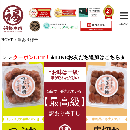
MENU
HOME
訳あり梅干
＞＞
クーポンGET！
★LINEお友だち追加はこちら★
“お味は一級”
形が崩れただけの
当店で一番売れている
！
【最高級】
訳あり梅干し
たっぷり大容量の750ｇ
贈答品にも大人気！