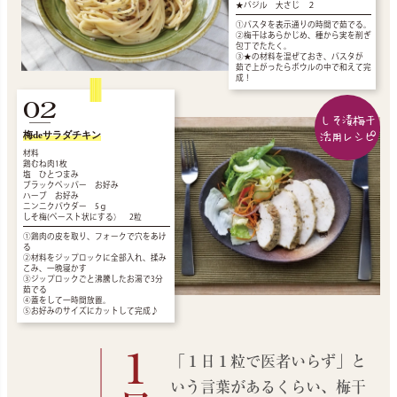
★バジル 大さじ ２
①パスタを表示通りの時間で茹でる。
②梅干はあらかじめ、種から実を削ぎ
包丁でたたく。
③★の材料を混ぜておき、パスタが
茹で上がったらボウルの中で和えて完
成！
02
しそ漬梅干
活用レシピ
梅deサラダチキン
材料
鶏むね肉1枚
塩 ひとつまみ
ブラックペッパー お好み
ハーブ お好み
ニンニクパウダー 5ｇ
しそ梅(ペースト状にする） 2粒
①鶏肉の皮を取り、フォークで穴をあけ
る
②材料をジップロックに全部入れ、揉み
こみ、一晩寝かす
③ジップロックごと沸騰したお湯で3分
茹でる
④蓋をして一時間放置。
⑤お好みのサイズにカットして完成♪
「１日１粒で医者いらず」と
いう言葉があるくらい、梅干