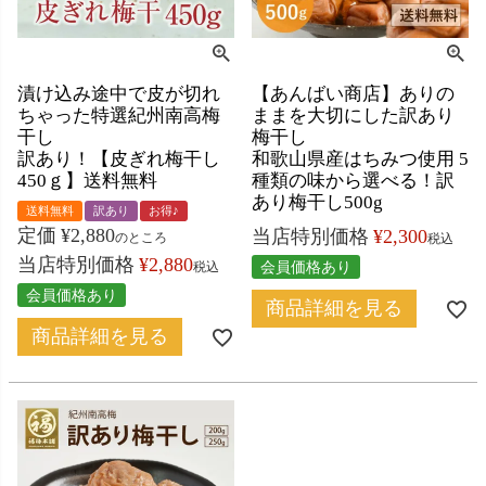
漬け込み途中で皮が切れ
【あんばい商店】ありの
ちゃった特選紀州南高梅
ままを大切にした訳あり
干し
梅干し
訳あり！【皮ぎれ梅干し
和歌山県産はちみつ使用 5
450ｇ】送料無料
種類の味から選べる！訳
あり梅干し500g
送料無料
訳あり
お得♪
定価
¥
2,880
当店特別価格
¥
2,300
のところ
税込
当店特別価格
¥
2,880
会員価格あり
税込
会員価格あり
商品詳細を見る
商品詳細を見る