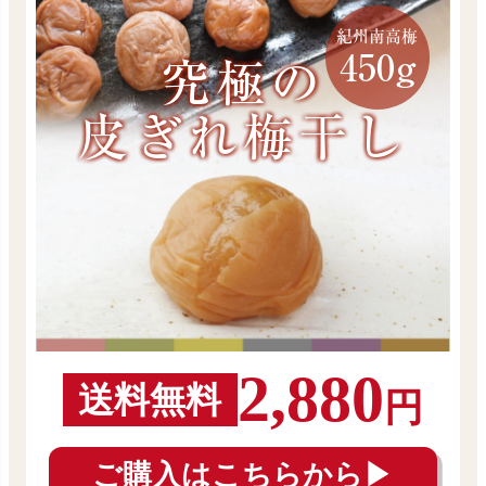
紀州南高梅
450g
究極の
皮ぎれ梅干し
2,880
送料無料
円
ご購入はこちらから▶