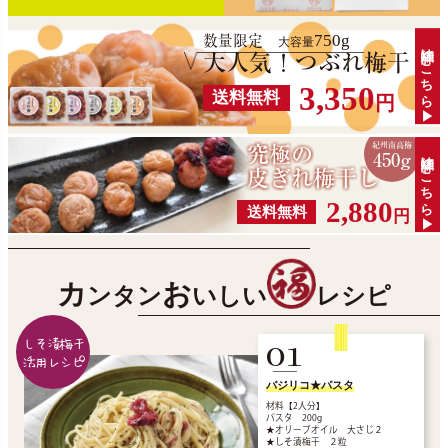
750g
数量限定
大容量
詳細はこちら▶
大人気！つぶれ梅干
3,350
送料無料
円
紀州南高梅
究極の
詳細はこちら▶
450g
皮ぎれ梅干し
2,880
送料無料
円
カ
お
ンタン
いしい
レシピ
しそ漬梅干
01
活用レシピ
バジリコ★パスタ
材料【2人分】
パスタ 200g
★オリーブオイル 大さじ２
★しそ漬梅干 ２粒