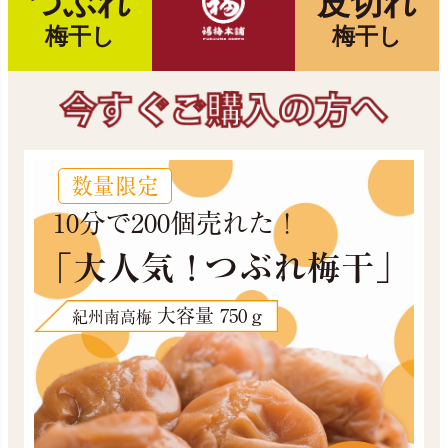
つぶれ
皮切れ
梅干し
梅干し
数量限定
10分で200個売れた！
「大人気
！
つぶれ梅干」
大容量 750ｇ
紀州南高梅