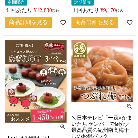
定期販売
定期販売
１回あたり
¥
12,830
１回あたり
¥
9,170
税込
税込
商品詳細を見る
商品詳細を見る
＼日本テレビ「一茂×かま
いたち ゲンバ」で紹介／
最高品質の紀州南高梅干
しのお得パック