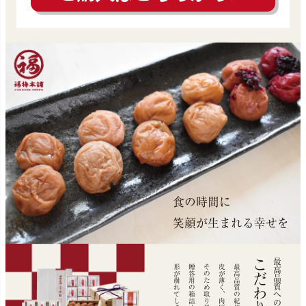
食の時間に
笑顔が生まれる幸せを
こだわり
最高品質への
贈答用の箱詰めの際に
皮が薄く、肉厚。
最高品質の紀州南高梅は、