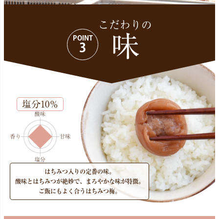
こだわりの
味
POINT
3
塩分10％
はちみつ入りの定番の味。
酸味とはちみつが絶妙で、まろやかな味が特徴。
ご飯にもよく合うはちみつ梅。