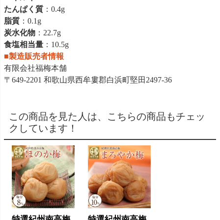
たんぱく質
：0.4g
脂質
：0.1g
炭水化物
：22.7g
食塩相当量
：10.5g
■製造販売者情報
有限会社福梅本舗
〒649-2201 和歌山県西牟婁郡白浜町堅田2497-36
この商品を見た人は、こちらの商品もチェッ
クしています！
特選紀州南高梅
特選紀州南高梅