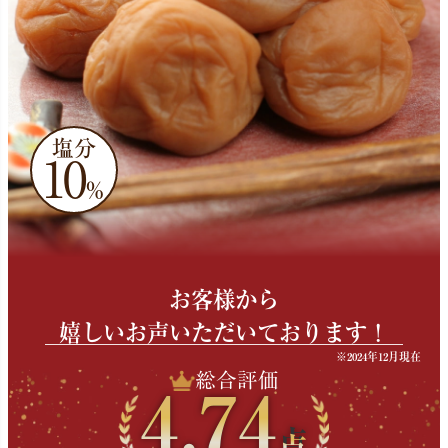
塩分
10
％
お客様から
嬉しいお声いただいております！
※2024年12月現在
総合評価
4.74
点