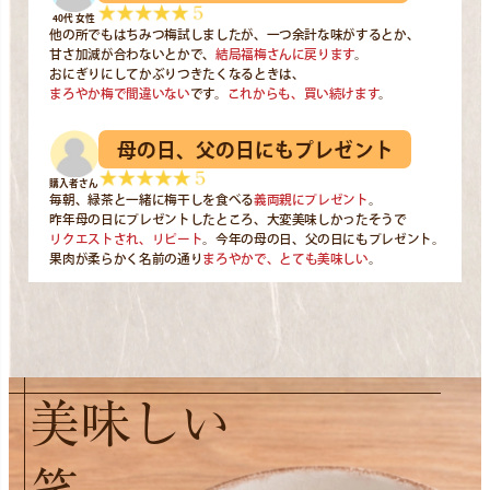
40代 女性
他の所でもはちみつ梅試しましたが、一つ余計な味がするとか、
甘さ加減が合わないとかで、
結局福梅さんに戻ります
。
おにぎりにしてかぶりつきたくなるときは、
まろやか梅で間違いない
です。
これからも、買い続けます
。
母の日、父の日にもプレゼント
購入者さん
毎朝、緑茶と一緒に梅干しを食べる
義両親にプレゼント
。
昨年母の日にプレゼントしたところ、大変美味しかったそうで
リクエストされ、リピート
。今年の母の日、父の日にもプレゼント。
果肉が柔らかく名前の通り
まろやかで、とても美味しい
。
美味しい