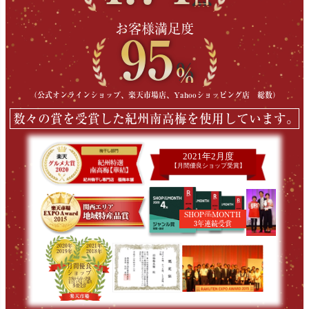
お客様満足度
95
％
（公式オンラインショップ、楽天市場店、Yahooショッピング店 総数）
数々の賞を受賞した紀州南高梅を使用しています。
2021年2月度
【月間優良ショップ受賞】
SHOP
MONTH
OF
THE
3年連続受賞
2020年
2021年
2019年
2018年
月間優良
ショップ
お客から高い評価
【上位１％】に選出
多数受賞