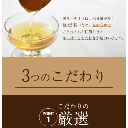
国産ハチミツは、水分量が多く
糖度が低いため、
なめらかで
さらっとした口当たり
と、
さっぱりとした甘さ
が魅力のひとつ。
3
こだわり
つの
こだわりの
厳選
POINT
１