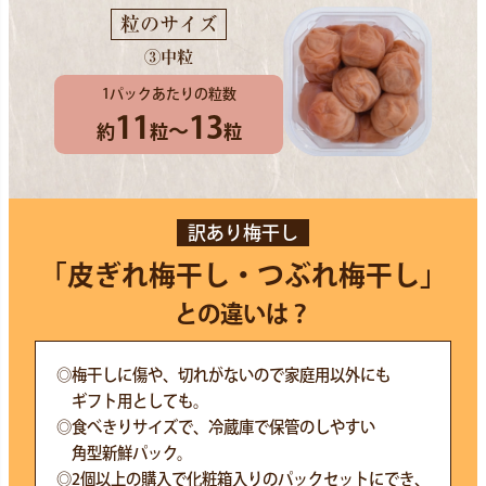
粒のサイズ
③中粒
1パックあたりの粒数
11
13
～
約
粒
粒
訳あり梅干し
「皮ぎれ梅干し・つぶれ梅干し」
との違いは？
◎梅干しに傷や、切れがないので家庭用以外にも
ギフト用としても。
◎食べきりサイズで、冷蔵庫で保管のしやすい
角型新鮮パック。
◎2個以上の購入で化粧箱入りのパックセットにでき、