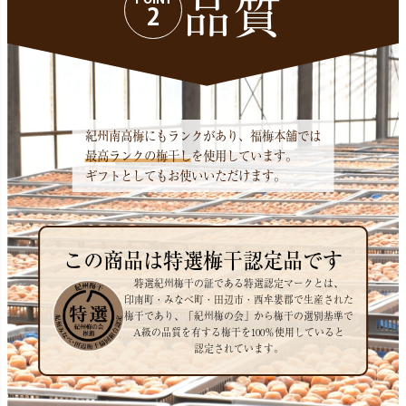
品質
2
紀州南高梅にもランクがあり、福梅本舗では
最高ランクの梅干し
を使用しています。
ギフトとしてもお使いいただけます。
この商品は特選梅干認定品です
特選紀州梅干の証である特選認定マークとは、
印南町・みなべ町・田辺市・西牟婁郡で生産された
梅干であり、「紀州梅の会」から梅干の選別基準で
A級の品質を有する梅干を100％使用していると
認定されています。