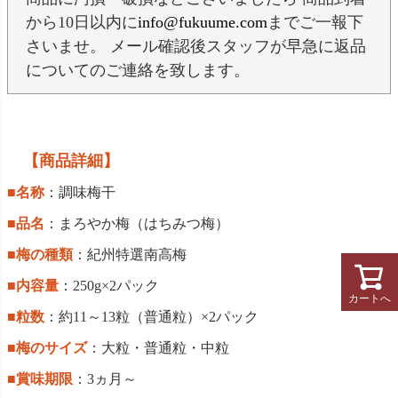
から10日以内に
info@fukuume.com
までご一報下
さいませ。 メール確認後スタッフが早急に返品
についてのご連絡を致します。
【商品詳細】
■名称
：調味梅干
■品名
：まろやか梅（はちみつ梅）
■梅の種類
：紀州特選南高梅
■内容量
：250g×2パック
カートへ
■粒数
：約11～13粒（普通粒）×2パック
■梅のサイズ
：大粒・普通粒・中粒
■賞味期限
：3ヵ月～