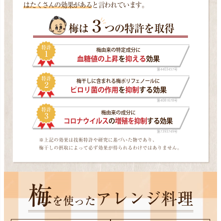
はたくさんの効果がある
と言われています。
３
梅は
つの特許を取得
特許
梅由来の特定成分に
1
血糖値の上昇
を
抑える
効果
第4403457号
特許
梅干しに含まれる梅ポリフェノールに
2
ピロリ菌の作用
を
抑制
する効果
第4081678号
特許
梅由来の成分に
3
コロナウイルス
の
増殖を抑制
する効果
第7393749号
※上記の効果は技術特許や研究に基づいた物であり、
梅干しの摂取によって必ず効果が得られるわけではありません。
梅
アレンジ料理
を使った