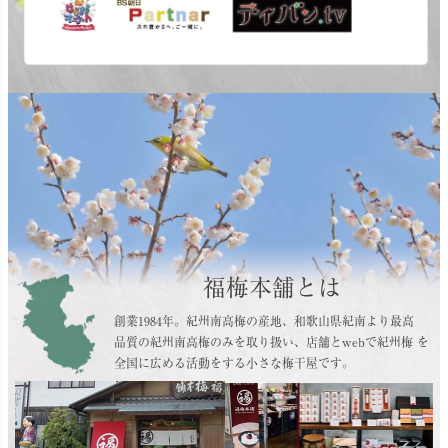
福梅本舗とは
創業1984年。紀州南高梅の産地、和歌山県紀南より最高
品質の紀州南高梅のみを取り扱い、店舗とwebで紀州梅 を
全国に広める活動をする小さな梅干屋です。