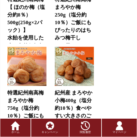
【 ほのか梅（塩
まろやか梅
分約8％）
250g（塩分約
500g(250g×2パ
10％）ご飯にも
ック）】
ぴったりのはち
水飴を使用した
みつ梅干し
すっきりとした
1,700円
(税込)
甘さの減塩梅干
し
3,400円
(税込)
特選紀州南高梅
紀州産 まろやか
まろやか梅
小梅400g（塩分
750g（塩分約
約10％）食べや
10％）ご飯にも
すい大きさのご
ぴったりのはち
飯に合うはちみ
みつ梅干し
つ梅干し
ホーム
キャンペーン
閲覧履歴
マイページ