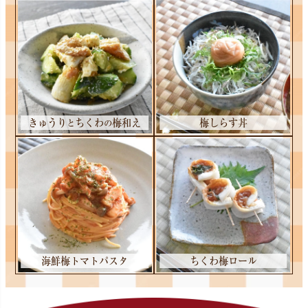
きゅうり
ちくわ
梅和え
梅しらす丼
と
の
海鮮梅トマトパスタ
ちくわ梅ロール