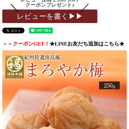
レビューを書く▶▶
＞＞
クーポンGET！
★LINEお友だち追加はこちら★
紀州特選南高梅
まろやか梅
250
g