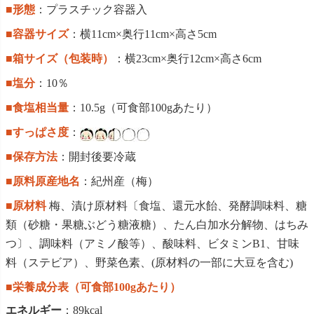
■形態
：プラスチック容器入
■容器サイズ
：横11cm×奥行11cm×高さ5cm
■箱サイズ（包装時）
：横23cm×奥行12cm×高さ6cm
■塩分
：10％
■食塩相当量
：10.5g（可食部100gあたり）
■すっぱさ度
：
■保存方法
：開封後要冷蔵
■原料原産地名
：紀州産（梅）
■原材料
梅、漬け原材料〔食塩、還元水飴、発酵調味料、糖
類（砂糖・果糖ぶどう糖液糖）、たん白加水分解物、はちみ
つ〕、調味料（アミノ酸等）、酸味料、ビタミンB1、甘味
料（ステビア）、野菜色素、(原材料の一部に大豆を含む)
■栄養成分表（可食部100gあたり）
エネルギー
：89kcal