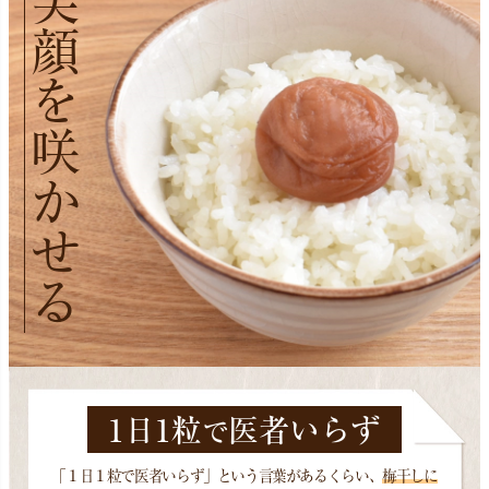
笑顔を咲かせる
1
1
日
粒
医者いらず
で
「１日１粒で医者いらず」という言葉があるくらい、
梅干しに