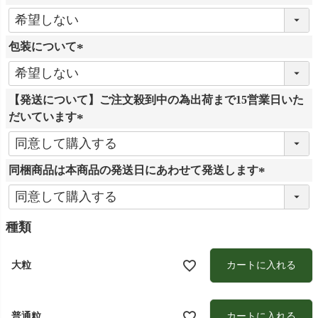
(
必
包装について
須
)
(
必
【発送について】ご注文殺到中の為出荷まで15営業日いた
須
だいています
)
(
必
同梱商品は本商品の発送日にあわせて発送します
須
)
(
必
須
種類
)
カートに入れる
大粒
カートに入れる
普通粒