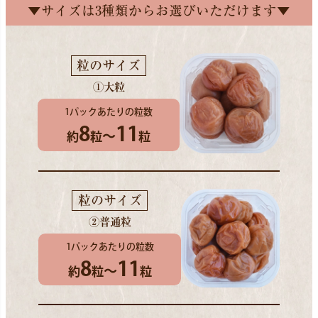
▼サイズは3種類からお選びいただけます▼
粒のサイズ
①大粒
1パックあたりの粒数
8
11
～
約
粒
粒
粒のサイズ
②普通粒
1パックあたりの粒数
8
11
～
約
粒
粒