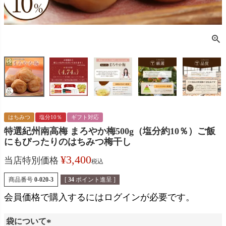
はちみつ
塩分10％
ギフト対応
特選紀州南高梅 まろやか梅500g（塩分約10％）ご飯
にもぴったりのはちみつ梅干し
¥
3,400
当店特別価格
税込
商品番号
0-020-3
[
34
ポイント進呈 ]
会員価格で購入するにはログインが必要です。
袋について