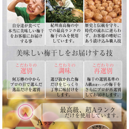
紀州南高梅の中
歴史と伝統を守り、
自分達が食べて
での最高ランクの
時代の流れに逆らわ
本当に美味しい梅干
梅干のみを使用
ず、お客様の嗜好に
をお客様にお届け
しています。
あう漬け込み職人技
する事
美味しい梅干しをお届けする技
こだわりの
こだわりの
こだわりの
選別
調味
再選別
何万樽の中から
選び抜かれた梅
梅干の選別基準の
プロの目で選んだ
だけをじっくり
A級
の梅干を
(特選マーク)
逸品だけを選別
丁寧に味付けを
さらにプロが再選別
します。
してお届けします。
最高級、超Aランク
だけを使用しています。