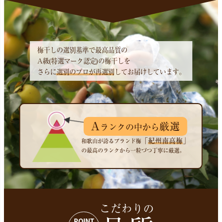
梅干しの選別基準で最高品質の
A級(特選マーク認定)の梅干しを
さらに
選別のプロが再選別
してお届けしています。
A
厳選
ランクの中から
「
紀州南高梅
」
和歌山が誇るブランド梅
の最高のランクから一粒づつ丁寧に厳選。
こだわりの
POINT