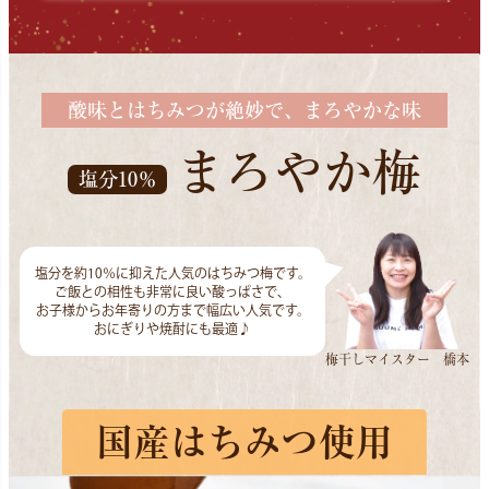
酸味とはちみつが絶妙で、まろやかな味
まろやか梅
塩分10％
塩分を約10％に抑えた人気のはちみつ梅です。
ご飯との相性も非常に良い酸っぱさで、
お子様からお年寄りの方まで幅広い人気です。
おにぎりや焼酎にも最適♪
梅干しマイスター 橋本
国産はちみつ使用