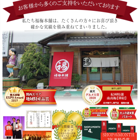
私たち福梅本舗は、たくさんの方々にお喜び頂き
確かな実績を積み重ねてまいりました。
月間優良
ショップ
お客から高い評価
SHOP
MONTH
OF
【上位１％】に選出
THE
多数受賞
3年連続受賞