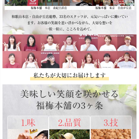
福梅本舗 本店 南紀白浜店
福梅本舗 東京 自由が丘店
和歌山本店・自由が丘店総勢、33名のスタッフが、元気いっぱいに働いてい
ます。お客様の笑顔を思い浮かべながら、大切な想いを
一粒一粒に、こころを込めて。
私たちが大切にお届けします
美味しい笑顔を咲かせる
福梅本舗の3ヶ条
1.味
2.品質
3.技