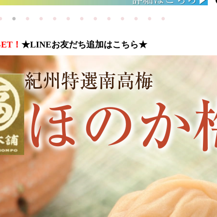
ET！
★LINEお友だち追加はこちら★
紀州特選南高梅
ほのか