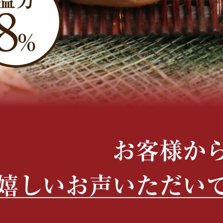
8
％
お客様か
嬉しいお声いただい