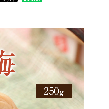
梅
250
g