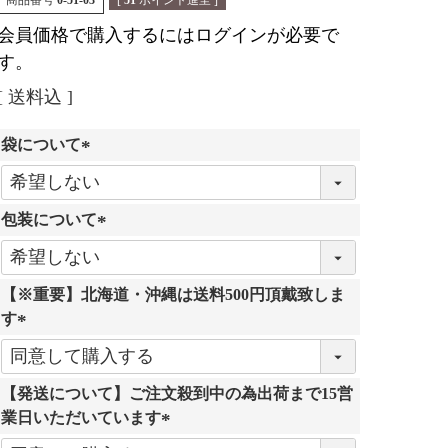
商品番号
0-51-03
[
51
ポイント進呈 ]
会員価格で購入するにはログインが必要で
す。
送料込
袋について
(
必
包装について
須
)
(
必
【※重要】北海道・沖縄は送料500円頂戴致しま
須
す
)
(
必
【発送について】ご注文殺到中の為出荷まで15営
須
業日いただいています
)
(