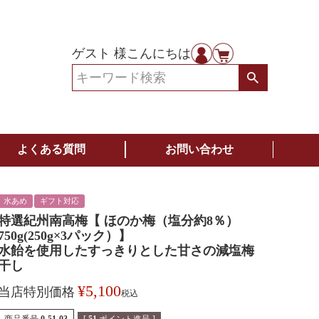
ゲスト 様こんにちは
よくある質問
お問い合わせ
水あめ
ギフト対応
特選紀州南高梅【 ほのか梅（塩分約8％）
750g(250g×3パック）】
水飴を使用したすっきりとした甘さの減塩梅
干し
¥
5,100
当店特別価格
税込