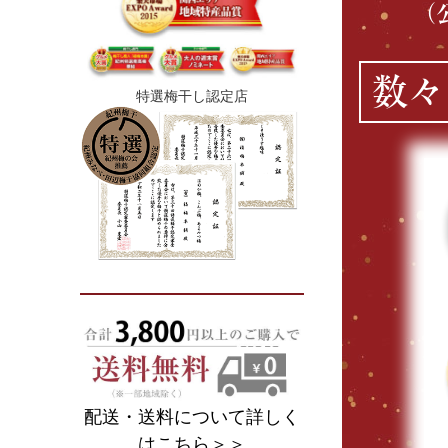
（
数々
特選梅干し認定店
配送・送料について詳しく
はこちら＞＞