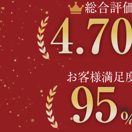
総合評
4.7
お客様満足
95