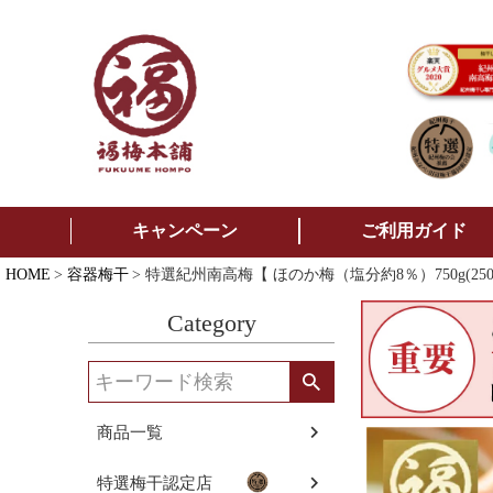
キャンペーン
ご利用ガイド
HOME
容器梅干
特選紀州南高梅【 ほのか梅（塩分約8％）750g(
Category
商品一覧
特選梅干認定店