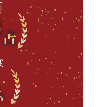
価
0
点
度
％