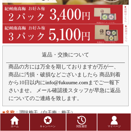
返品・交換について
商品の方には万全を期しておりますが万が一、
商品に汚損・破損などございましたら 商品到着
から10日以内に
info@fukuume.com
までご一報下
さいませ。 メール確認後スタッフが早急に返品
についてのご連絡を致します。
■名称
：調味梅干（白干梅：梅干）
■品名
：お好みの梅干3パックセット
ホーム
キャンペーン
閲覧履歴
マイページ