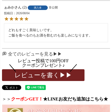
ぉみか
2
非公開
購入者
投稿日
2026/08/04
どれもすごく美味しいです。

ご飯を食べるのもお酒を飲むのも楽しみになります。
全てのレビューを見る▶▶
レビューを書く▶▶
＞＞
クーポンGET！
★LINEお友だち追加はこちら★