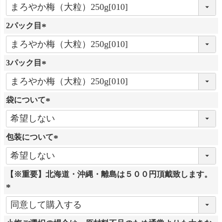
(
必
2パック目
須
)
(
必
3パック目
須
)
(
必
袋について
須
)
(
必
包装について
須
)
(
必
【※重要】北海道・沖縄・離島は５００円頂戴致します。
須
)
(
必