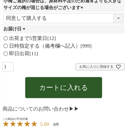
小梅ご選択の場合は、原材料不足のため通常よりも大きな
須
サイズの梅が混じる場合がございます
)
(
必
お届け日
須
)
(
出荷まで5営業日[12]
必
日時指定する（備考欄へ記入）[999]
須
即日出荷[11]
)
お気に入りに登録する
カートに入れる
商品についてのお問い合わせ▶▶
5.00
8