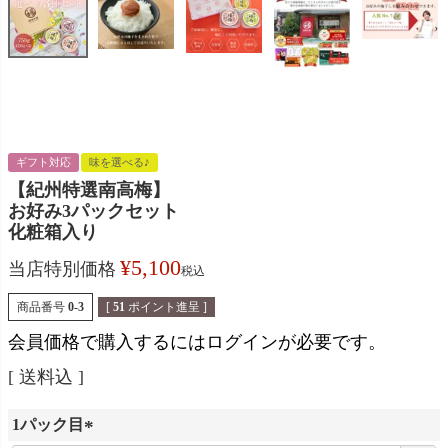
ギフト対応
味を選べる♪
【紀州特選南高梅】
お好み3パックセット
化粧箱入り
¥
5,100
当店特別価格
税込
商品番号
0-3
[
51
ポイント進呈 ]
会員価格で購入するにはログインが必要です。
送料込
1パック目