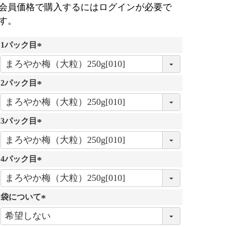
会員価格で購入するにはログインが必要で
す。
1パック目
(
必
2パック目
須
)
(
必
3パック目
須
)
(
必
4パック目
須
)
(
必
袋について
須
)
(
必