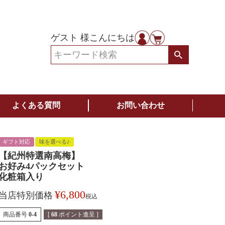
ゲスト 様こんにちは
よくある質問
お問い合わせ
ギフト対応
味を選べる♪
【紀州特選南高梅】
お好み4パックセット
化粧箱入り
¥
6,800
当店特別価格
税込
商品番号
0-4
[
68
ポイント進呈 ]