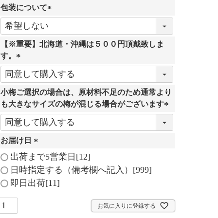
包装について
須
)
(
必
【※重要】北海道・沖縄は５００円頂戴致しま
須
す。
)
(
必
小梅ご選択の場合は、原材料不足のため通常より
須
も大きなサイズの梅が混じる場合がございます
)
(
必
お届け日
須
)
(
出荷まで5営業日[12]
必
日時指定する（備考欄へ記入）[999]
須
即日出荷[11]
)
お気に入りに登録する