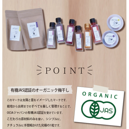
ＰＯＩＮＴ
有機JAS認証のオーガニック梅干し
太陽
雲
イメージ
このマークは
と
を
したマークです。
栽培
出荷
すべて
厳しく管理
から
までの
を
することで、
OCIAジャパン
有機JAS認証
の
を受けています。
こだわり
原材料のみ
シンプル
の
を使い、
に、
ナチュラル
手間暇かけた究極の1粒
に
です。