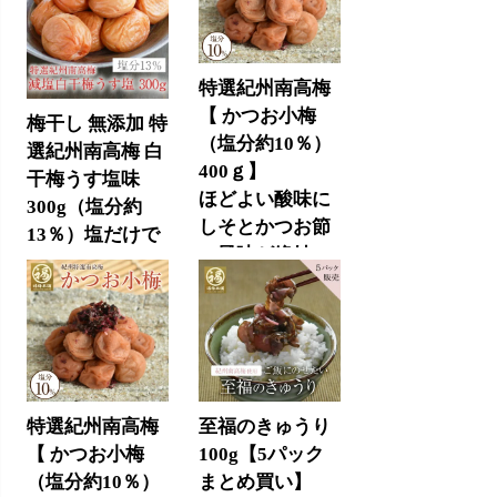
特選紀州南高梅
【 かつお小梅
梅干し 無添加 特
（塩分約10％）
選紀州南高梅 白
400ｇ】
干梅うす塩味
ほどよい酸味に
300g（塩分約
しそとかつお節
13％）塩だけで
の風味が絶妙
漬けた減塩の食
3,400円
(税込)
べやすい梅干し
2,040円
(税込)
特選紀州南高梅
至福のきゅうり
【 かつお小梅
100g【5パック
（塩分約10％）
まとめ買い】