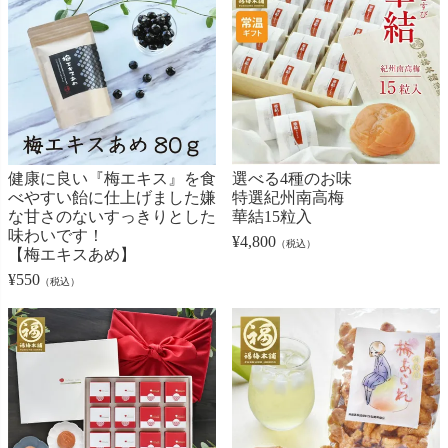
健康に良い『梅エキス』を食
選べる4種のお味
べやすい飴に仕上げました嫌
特選紀州南高梅
な甘さのないすっきりとした
華結15粒入
味わいです！
¥
4,800
（税込）
【梅エキスあめ】
¥
550
（税込）