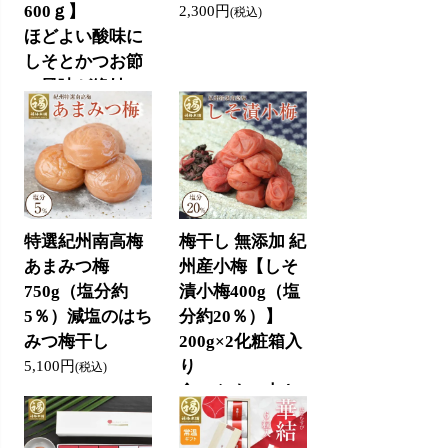
600ｇ】
2,300円
(税込)
ほどよい酸味に
しそとかつお節
の風味が絶妙
5,100円
(税込)
特選紀州南高梅
梅干し 無添加 紀
あまみつ梅
州産小梅【しそ
750g（塩分約
漬小梅400g（塩
5％）減塩のはち
分約20％）】
みつ梅干し
200g×2化粧箱入
り
5,100円
(税込)
食べやすい大き
さのしそと塩だ
けで漬けた梅干