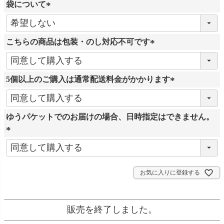
袋について
(
必
こちらの商品は包装・のし対応不可です
須
)
(
必
5個以上のご購入は通常配送料金がかかります
須
)
(
必
ゆうパケットでのお届けの場合、日時指定はできません。
須
)
(
必
須
お気に入りに登録する
)
販売を終了しました。