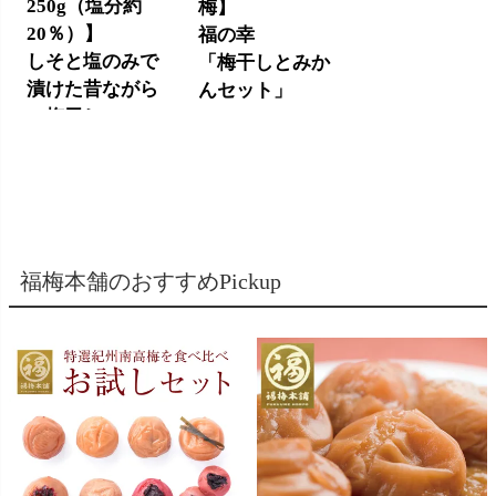
250g（塩分約
梅】
20％）】
福の幸
しそと塩のみで
「梅干しとみか
漬けた昔ながら
んセット」
の梅干し
5,950円
(税込)
1,700円
(税込)
福梅本舗のおすすめPickup