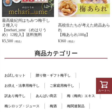
最高級紀州はちみつ梅干し
２種入り
高校生たちが考えた絶品あら
【mehari_ume （めはりう
れ
め）12粒入】送料無料
【梅あられ100g】
¥
5,500
¥
360
（税込）
（税込）
商品カテゴリー
お試しセット
贈り物・ギフト梅干し
お供え・法事用梅干し
ご家庭用梅干し
カートへ
訳あり梅干し
あんばい商店
梅（梅肉）エキス
梅シロップ・ジュース
梅酒
梅関連製品