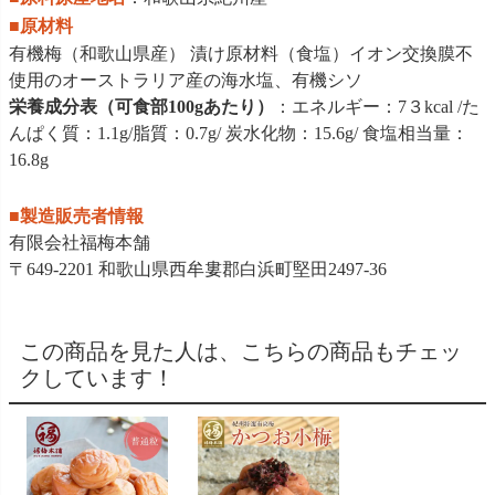
■原材料
有機梅（和歌山県産） 漬け原材料（食塩）イオン交換膜不
使用のオーストラリア産の海水塩、有機シソ
栄養成分表（可食部100gあたり）
：エネルギー：7３kcal /た
んぱく質：1.1g/脂質：0.7g/ 炭水化物：15.6g/ 食塩相当量：
16.8g
■製造販売者情報
有限会社福梅本舗
〒649-2201 和歌山県西牟婁郡白浜町堅田2497-36
この商品を見た人は、こちらの商品もチェッ
クしています！