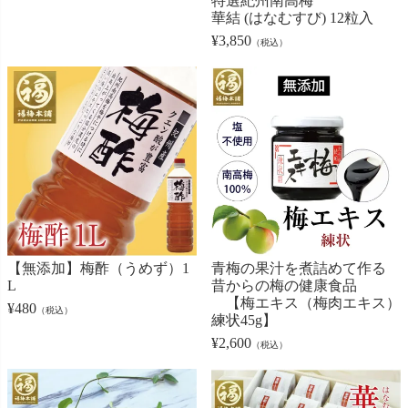
特選紀州南高梅
華結 (はなむすび) 12粒入
¥
3,850
（税込）
【無添加】梅酢（うめず）1
青梅の果汁を煮詰めて作る
L
昔からの梅の健康食品
【梅エキス（梅肉エキス）
¥
480
（税込）
練状45g】
¥
2,600
（税込）