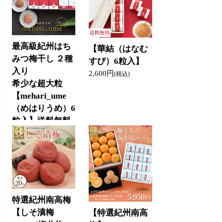
し
3,400円
(税込)
最高級紀州はち
【華結（はなむ
みつ梅干し ２種
すび）6粒入】
入り
2,600円
(税込)
希少な超大粒
【mehari_ume
（めはりうめ）6
粒入】送料無料
2,900円
(税込)
特選紀州南高梅
【しそ漬梅
【特選紀州南高