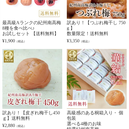
最高級Aランクの紀州南高梅
訳あり！【つぶれ梅干し 750
8種を食べ比べ♪
g 】
お試しセット 【送料無料】
数量限定！送料無料
¥
1,900
¥
3,350
（税込）
（税込）
訳あり！【皮ぎれ梅干し450
高級感のある桐箱入り・ 個
ｇ】送料無料
包装
選べる4種のお味
¥
2,880
（税込）