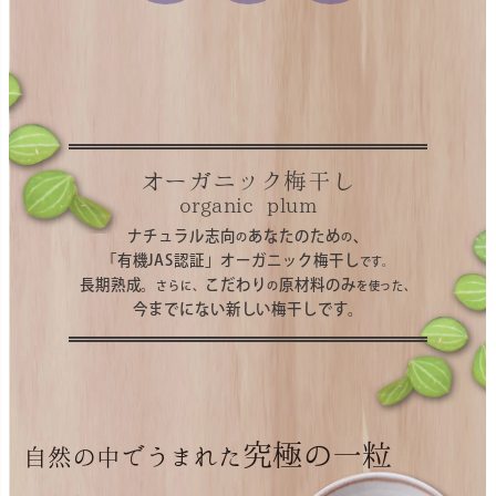
オーガニック梅干し
organic plum
ナチュラル志向
あなたのため
、
の
の
「有機JAS認証」オーガニック梅干し
です。
長期熟成。
こだわり
原材料のみ
さらに、
の
を使った、
今までにない新しい梅干しです。
究極の一粒
自然の中でうまれた