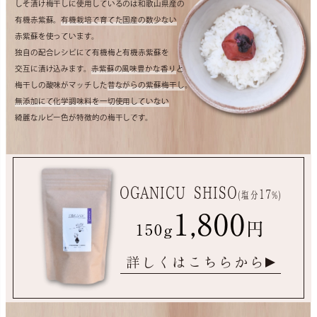
しそ漬け梅干しに使用しているのは和歌山県産の
有機赤紫蘇。
有機栽培で育てた国産の数少ない
赤紫蘇を使っています。
独自の配合レシピにて有機梅と有機赤紫蘇を
交互に漬け込みます。
赤紫蘇の風味豊かな香り
と
梅干しの酸味がマッチした
昔ながらの紫蘇梅干し
。
無添加にて化学調味料を一切使用していない
綺麗なルビー色が特徴的の梅干しです。
OGANICU SHISO
17
(塩分
%)
1,800
円
150g
詳しくはこちらから