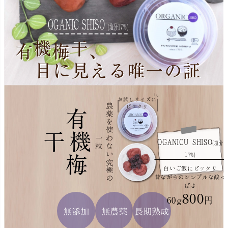
OGANIC SHISO
(塩分17%)
機
干
有
梅
、
目に見える唯一の証
お試しサイズに
農
薬
を
使
な
い
究
極
の
ピッタリ
有
干
機
わ
一
粒
OGANICU SHISO
(塩分
17%)
梅
白いご飯にピッタリ
昔ながらのシンプルな酸っ
ぱさ
800
60g
円
無添加
無農薬
長期熟成