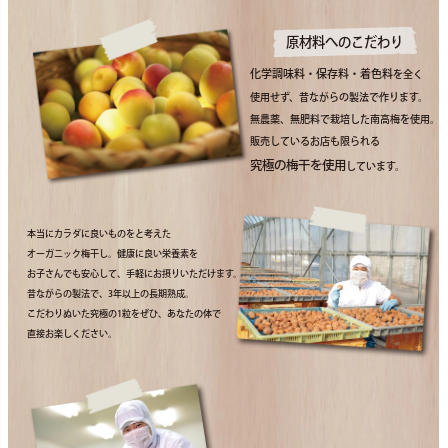
原材料へのこだわり
化学調味料・保存料・着色料
を全く
使用せず、昔ながらの製法で作ります。
無農薬、無肥料で栽培した南高梅を使用。
販売しているお店も限られる
究極の梅干を使用
しています。
本当にカラダに良いものをと考えた
オーガニック梅干し。健康に良い栄養素を
お子さんでも安心して、手軽にお摂りいただけます。
昔ながらの製法で、3年以上の長期熟成。
こだわりぬいた究極の1粒をぜひ、あなたの体で
直接お楽しください。