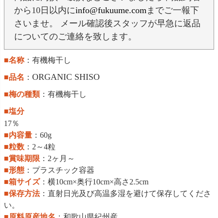
から10日以内に
info@fukuume.com
までご一報下
さいませ。 メール確認後スタッフが早急に返品
についてのご連絡を致します。
■名称
：有機梅干し
ORGANIC SHISO
■品名
：
■梅の種類
：有機梅干し
■塩分
17％
■内容量
：60g
■粒数
：2～4粒
■賞味期限
：2ヶ月～
■形態
：プラスチック容器
■箱サイズ
：横10cm×奥行10cm×高さ2.5cm
■保存方法
：直射日光及び高温多湿を避けて保存してくださ
い。
■原料原産地名
：和歌山県紀州産