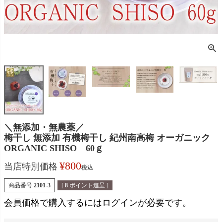
＼無添加・無農薬／
梅干し 無添加 有機梅干し 紀州南高梅 オーガニック
ORGANIC SHISO 60ｇ
¥
800
当店特別価格
税込
商品番号
2101-3
[
8
ポイント進呈 ]
会員価格で購入するにはログインが必要です。