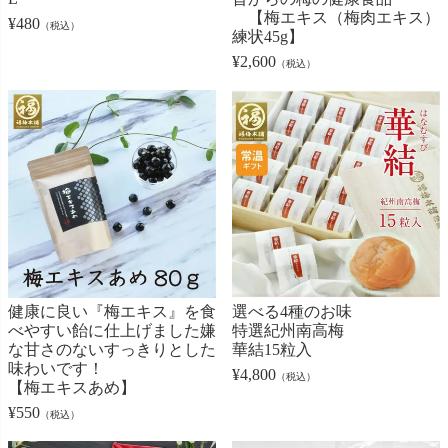
【梅エキス（梅肉エキス）
¥
480
（税込）
練状45g】
¥
2,600
（税込）
健康に良い『梅エキス』を食
選べる4種のお味
べやすい飴に仕上げました嫌
特選紀州南高梅
な甘さのないすっきりとした
華結15粒入
味わいです！
¥
4,800
（税込）
【梅エキスあめ】
¥
550
（税込）