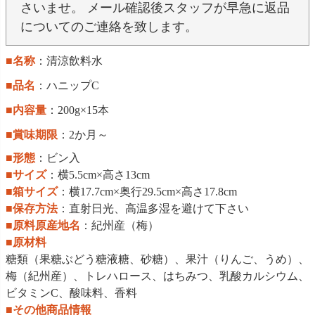
さいませ。 メール確認後スタッフが早急に返品
についてのご連絡を致します。
■名称
：清涼飲料水
■品名
：ハニップC
■内容量
：200g×15本
■賞味期限
：2か月～
■形態
：ビン入
■サイズ
：横5.5cm×高さ13cm
■箱サイズ
：横17.7cm×奥行29.5cm×高さ17.8cm
■保存方法
：直射日光、高温多湿を避けて下さい
■原料原産地名
：紀州産（梅）
■原材料
糖類（果糖ぶどう糖液糖、砂糖）、果汁（りんご、うめ）、
梅（紀州産）、トレハロース、はちみつ、乳酸カルシウム、
ビタミンC、酸味料、香料
■その他商品情報