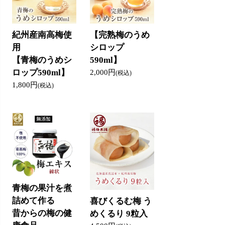
紀州産南高梅使
【完熟梅のうめ
用
シロップ
【青梅のうめシ
590ml】
ロップ590ml】
2,000円
(税込)
1,800円
(税込)
青梅の果汁を煮
詰めて作る
喜びくるむ梅 う
昔からの梅の健
めくるり 9粒入