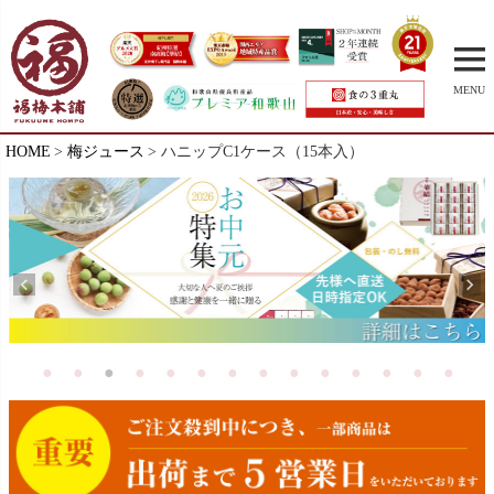
MENU
HOME
梅ジュース
ハニップC1ケース（15本入）