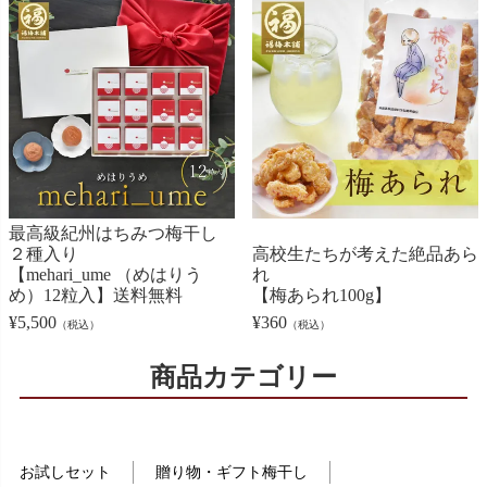
最高級紀州はちみつ梅干し
２種入り
高校生たちが考えた絶品あら
【mehari_ume （めはりう
れ
め）12粒入】送料無料
【梅あられ100g】
¥
5,500
¥
360
（税込）
（税込）
商品カテゴリー
お試しセット
贈り物・ギフト梅干し