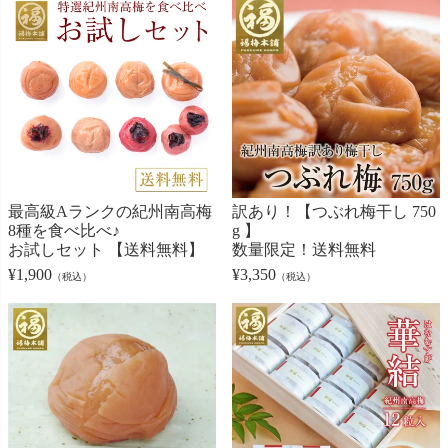
最高級Aランクの紀州南高梅
訳あり！【つぶれ梅干し 750
8種を食べ比べ♪
g 】
お試しセット 【送料無料】
数量限定！送料無料
¥
1,900
¥
3,350
（税込）
（税込）