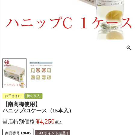
お子さまに
梅の実入
【南高梅使用】
ハニップC1ケース（15本入）
¥
4,250
当店特別価格
税込
商品番号
120-05
[
43
ポイント進呈 ]