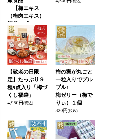
康食品
4,500円
(税込)
【梅エキス
（梅肉エキス）
練状90g】
5,300円
(税込)
【敬老の日限
梅の実が丸ごと
定】たっぷり９
一粒入りでプル
種9点入り「梅づ
プル♪
くし福袋」
梅ゼリー（梅で
りぃ）１個
4,950円
(税込)
320円
(税込)