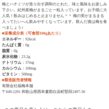
梅とハチミツが造り出す調和のとれた、味と風味をお楽しみ
下さい。紀州産梅がまるごと一粒入っています。お子様に大
人気！飲みはじめると止まりません＾＾ 梅の実がまるまる
入ってたいへん飲みやすくなっています。飲んだ後は梅を食
べましょう♪
■栄養成分表（可食部100gあたり）
エネルギー
：92kcal
たんぱく質
：0g
脂質
：0g
炭水化物
：23.2g
ナトリウム
：37mg
カルシウム
：100mg
ビタミン
：500mg
■製造販売者情報
有限会社福梅本舗
〒649-2201 和歌山県西牟婁郡白浜町堅田2497-36