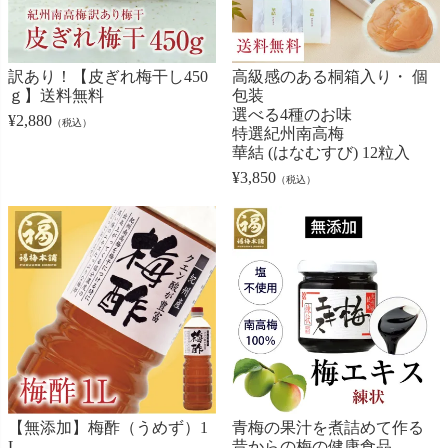
訳あり！【皮ぎれ梅干し450
高級感のある桐箱入り・ 個
ｇ】送料無料
包装
選べる4種のお味
¥
2,880
（税込）
特選紀州南高梅
華結 (はなむすび) 12粒入
¥
3,850
（税込）
【無添加】梅酢（うめず）1
青梅の果汁を煮詰めて作る
L
昔からの梅の健康食品