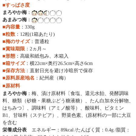
■すっぱさ度
まろやか梅
：
あまみつ梅
：
■内容量
：330g
■粒数
：12粒(1箱あたり)
■梅のサイズ
：普通粒
■賞味期限
：2ヵ月～
■形態
：高級和紙包み、木箱入
■箱サイズ
：横22cm×奥行26.5cm×高さ6cm
■保存方法
：直射日光を避け冷暗所で保存
■原料原産地名
：紀州産（梅）
■原材料
まろやか梅
：梅、漬け原材料〔食塩、還元水飴、発酵調味
料、糖類（砂糖・果糖ぶどう糖液糖）、たん白加水分解物、
はちみつ〕、調味料（アミノ酸等）、酸味料、ビタミン
B1、甘味料（ステビア）、野菜色素、(原材料の一部に大豆
を含む
栄養成分表
エネルギー：89kcal /たんぱく質：0.4g /脂質：