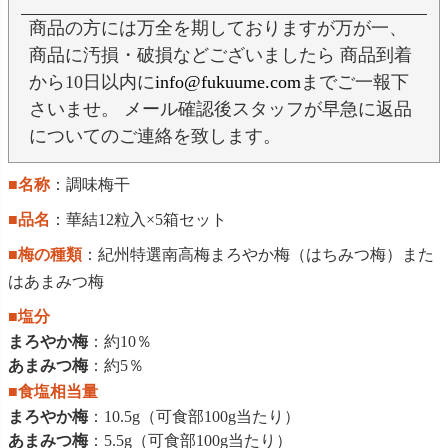
商品の方には万全を期しておりますが万が一、
商品に汚損・破損などございましたら 商品到着
から10日以内に
info@fukuume.com
までご一報下
さいませ。 メール確認後スタッフが早急に返品
についてのご連絡を致します。
■名称
：調味梅干
■品名
：華結12粒入×5箱セット
■梅の種類
：紀州特選南高梅まろやか梅（はちみつ梅）また
はあまみつ梅
■塩分
まろやか梅
：約10％
あまみつ梅
：約5％
■食塩相当量
まろやか梅
：10.5g（可食部100g当たり）
あまみつ梅
：5.5g（可食部100g当たり）