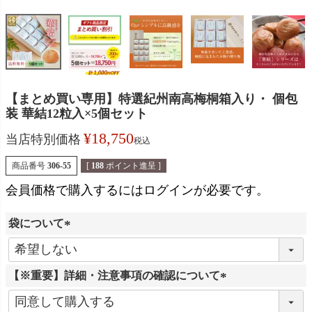
【まとめ買い専用】特選紀州南高梅桐箱入り・ 個包
装 華結12粒入×5個セット
¥
18,750
当店特別価格
税込
商品番号
306-55
[
188
ポイント進呈 ]
会員価格で購入するにはログインが必要です。
袋について
(
必
【※重要】詳細・注意事項の確認について
須
)
(