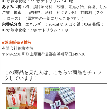
0.1g/ 炭水化物：22.7g/ ナトリウム：4.16g
あまみつ梅
：梅、漬け原材料〔砂糖、還元水飴、食塩、りん
ご酢、蜂蜜〕、酸味料、酒精、ビタミンB1、甘味料（スク
ラ ロース） （原材料の一部にりんごを含む。）
栄養成分表
エネルギー：96kcal /たんぱく質：0.6g /脂質：
0.2g/ 炭水化物：23g/ ナトリウム：2.1g
■製造販売者情報
有限会社福梅本舗
〒649-2201 和歌山県西牟婁郡白浜町堅田2497-36
この商品を見た人は、こちらの商品もチェッ
クしています！