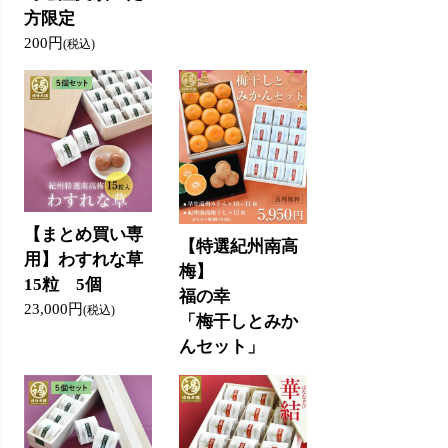
方限定
200円
(税込)
【まとめ買い専
【特選紀州南高
用】わすれな草
梅】
15粒 5個
福の幸
23,000円
(税込)
「梅干しとみか
んセット」
5,950円
(税込)