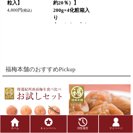
粒入】
約20％）】
200g×4化粧箱入
4,800円
(税込)
り
食べやすい大き
さの塩だけで漬
けた梅干し
6,800円
(税込)
福梅本舗のおすすめPickup
ホーム
キャンペーン
閲覧履歴
マイページ