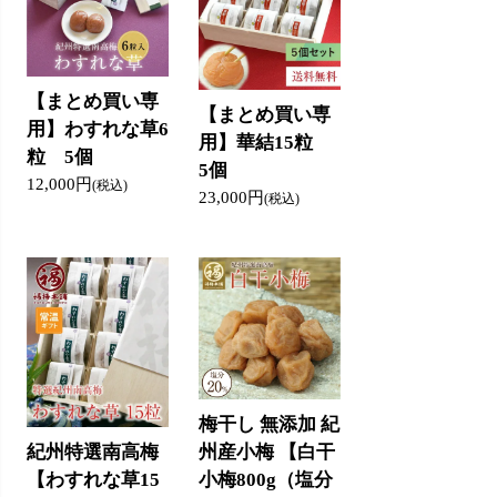
【まとめ買い専
【まとめ買い専
用】わすれな草6
用】華結15粒
粒 5個
5個
12,000円
(税込)
23,000円
(税込)
梅干し 無添加 紀
紀州特選南高梅
州産小梅 【白干
【わすれな草15
小梅800g（塩分