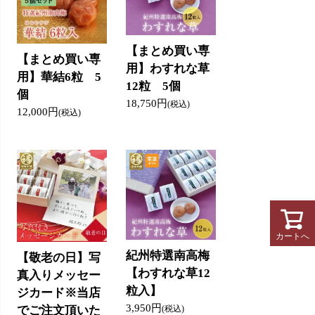
【まとめ買い専
【まとめ買い専
用】わすれな草
用】華結6粒 5
12粒 5個
個
18,750円
(税込)
12,000円
(税込)
カートへ
紀州特選南高梅
【敬老の日】写
【わすれな草12
真入りメッセー
粒入】
ジカード※当店
3,950円
でご注文頂いた
(税込)