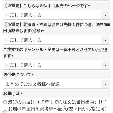
必
【※重要】こちらは５個ずつ販売のページです
須
)
(
必
【※重要】北海道・沖縄はお届け先様１件につき、送料500
須
円頂戴致します(必須)
)
(
必
ご注文後のキャンセル・変更は一律不可とさせていただき
須
ます
)
(
必
送付先について
須
)
(
必
お届け日
須
)
(
最短のお届け（15時までの注文は当日出荷）[11]
必
お届け希望日を備考欄へ記入(翌々日から指定可)
須