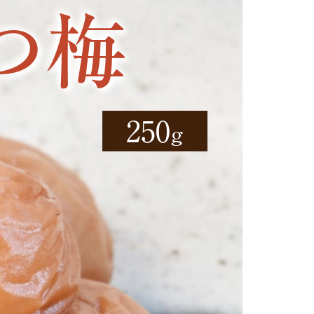
つ梅
250
g