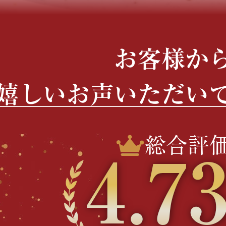
お客様か
嬉しいお声いただい
総合評
4.7