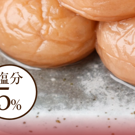
塩分
5
％