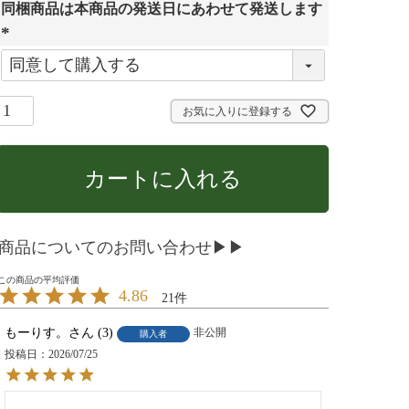
同梱商品は本商品の発送日にあわせて発送します
須
)
(
必
須
お気に入りに登録する
)
カートに入れる
商品についてのお問い合わせ▶▶
4.86
21
もーりす。
3
非公開
購入者
投稿日
2026/07/25