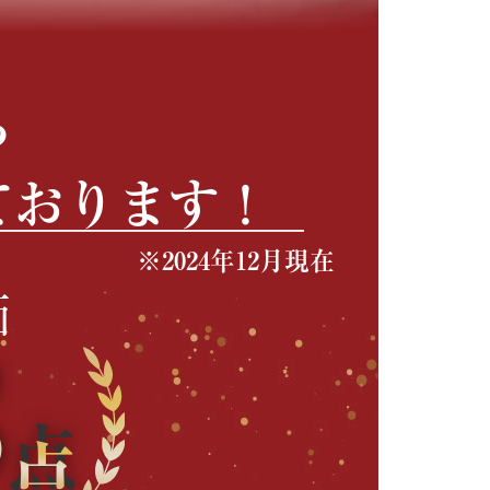
ら
ております！
※2024年12月現在
価
3
点