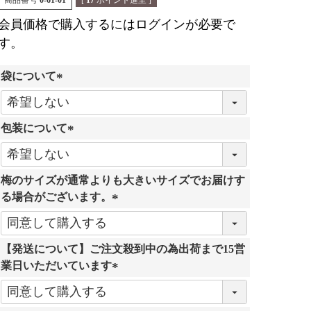
商品番号
0-61-01
[
17
ポイント進呈 ]
会員価格で購入するにはログインが必要で
す。
袋について
(
必
包装について
須
)
(
必
梅のサイズが通常よりも大きいサイズでお届けす
須
る場合がございます。
)
(
必
【発送について】ご注文殺到中の為出荷まで15営
須
業日いただいています
)
(
必