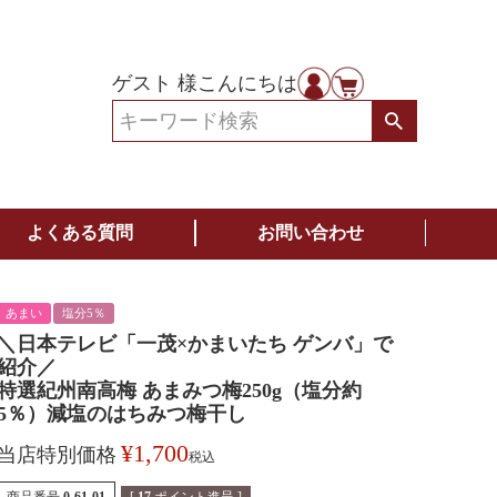
ゲスト 様こんにちは
よくある質問
お問い合わせ
あまい
塩分5％
＼日本テレビ「一茂×かまいたち ゲンバ」で
紹介／
特選紀州南高梅 あまみつ梅250g（塩分約
5％）減塩のはちみつ梅干し
¥
1,700
当店特別価格
税込