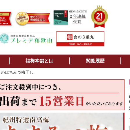
検索
福梅本舗とは
閲覧履歴
減塩のはちみつ梅干し