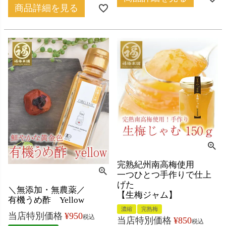
商品詳細を見る
完熟紀州南高梅使用
一つひとつ手作りで仕上
げた
＼無添加・無農薬／
【生梅ジャム】
有機うめ酢 Yellow
濃縮
完熟梅
当店特別価格
¥
950
税込
当店特別価格
¥
850
税込