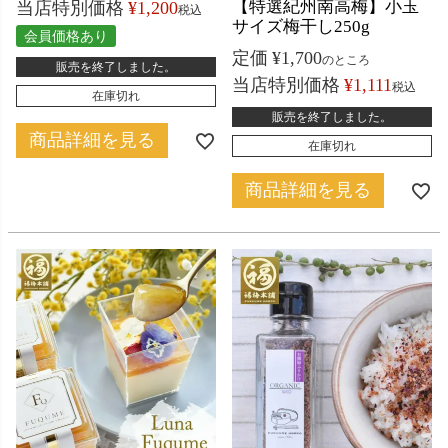
【特選紀州南高梅】小玉
当店特別価格
¥
1,200
税込
サイズ梅干し250g
会員価格あり
定価
¥
1,700
のところ
販売を終了しました。
当店特別価格
¥
1,111
税込
在庫切れ
販売を終了しました。
商品詳細を見る
在庫切れ
商品詳細を見る