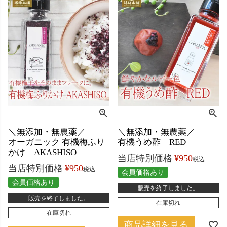
＼無添加・無農薬／
＼無添加・無農薬／
オーガニック 有機梅ふり
有機うめ酢 RED
かけ AKASHISO
当店特別価格
¥
950
税込
当店特別価格
¥
950
税込
会員価格あり
会員価格あり
販売を終了しました。
販売を終了しました。
在庫切れ
在庫切れ
商品詳細を見る