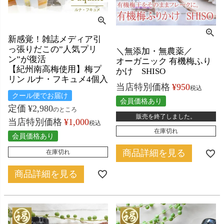
新感覚！雑誌メディア引
っ張りだこの”人気プリ
＼無添加・無農薬／
ン”が復活
オーガニック 有機梅ふり
【紀州南高梅使用】梅プ
かけ SHISO
リン ルナ・フキュメ4個入
当店特別価格
¥
950
税込
クール便でお届け
会員価格あり
定価
¥
2,980
のところ
販売を終了しました。
当店特別価格
¥
1,000
税込
在庫切れ
会員価格あり
商品詳細を見る
在庫切れ
商品詳細を見る