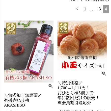
1
…
3
4
＼特別価格／
1,700→1,111円！
おひとり様5個まで
＼無添加・無農薬／
年に数回だけの販売！
有機赤ねり梅
※会員割引適応外
AKASHISO