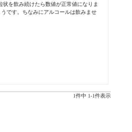
ス粒状を飲み続けたら数値が正常値になりま
ようです。ちなみにアルコールは飲みませ
1
件中
1
-
1
件表示