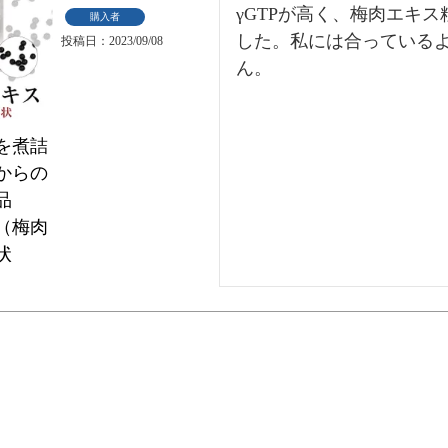
γGTPが高く、梅肉エキ
購入者
した。私には合っている
投稿日
2023/09/08
ん。
を煮詰
からの
食品
（梅肉
状