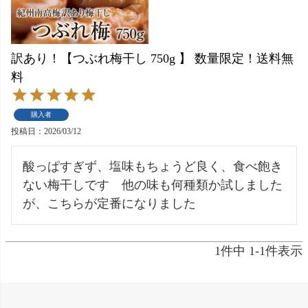
訳あり！【つぶれ梅干し 750g 】 数量限定！送料無
料
購入者
投稿日
2026/03/12
酸っぱすぎず、塩味もちょうど良く、食べ飽き
ない梅干しです　他の味も何種類か試しました
が、こちらが定番になりました
1
件中
1
-
1
件表示