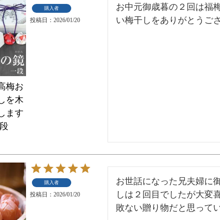
お中元御歳暮の２回は福
購入者
い梅干しをありがとうご
投稿日
2026/01/20
高梅お
しを木
します
一段
お世話になった兄夫婦に
購入者
しは２回目でしたが大変
投稿日
2026/01/20
敗ない贈り物だと思って