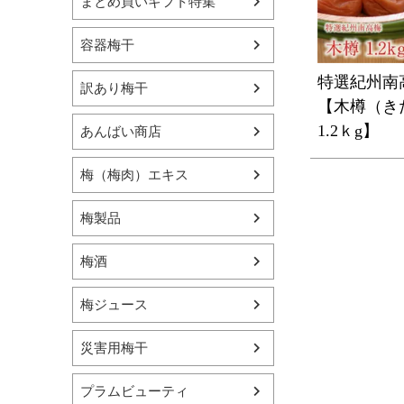
まとめ買いギフト特集
容器梅干
特選紀州南
訳あり梅干
【木樽（き
1.2ｋg】
あんばい商店
梅（梅肉）エキス
梅製品
梅酒
梅ジュース
災害用梅干
プラムビューティ