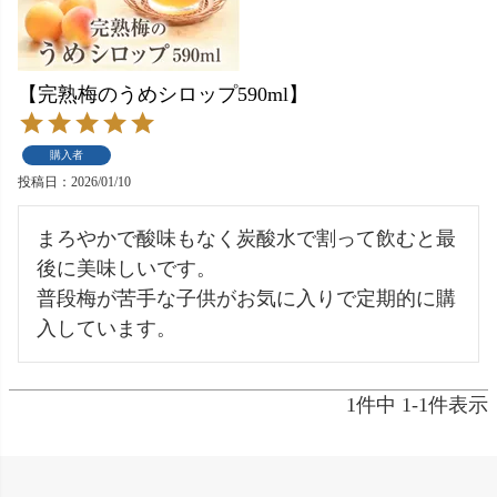
【完熟梅のうめシロップ590ml】
購入者
投稿日
2026/01/10
まろやかで酸味もなく炭酸水で割って飲むと最
後に美味しいです。

普段梅が苦手な子供がお気に入りで定期的に購
1
件中
1
-
1
件表示