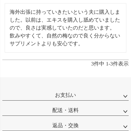
海外出張に持っていきたいという夫に購入しま
した。以前は、エキスを購入し舐めていました
ので、良さは実感していたのだと思います。

飲みやすくて、自然の梅なので良く分からない
サプリメントよりも安心です。
3
件中
1
-
3
件表示
お支払い
配送・送料
返品・交換