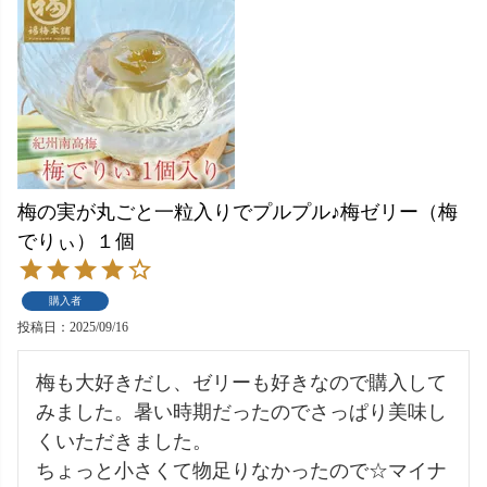
梅の実が丸ごと一粒入りでプルプル♪梅ゼリー（梅
でりぃ）１個
購入者
投稿日
2025/09/16
梅も大好きだし、ゼリーも好きなので購入して
みました。暑い時期だったのでさっぱり美味し
くいただきました。

ちょっと小さくて物足りなかったので☆マイナ