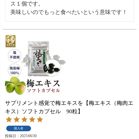
ス１個です。

美味しいのでもっと食べたいという意味です！
サプリメント感覚で梅エキスを【梅エキス（梅肉エ
キス）ソフトカプセル 90粒】
購入者
投稿日
2025/06/30