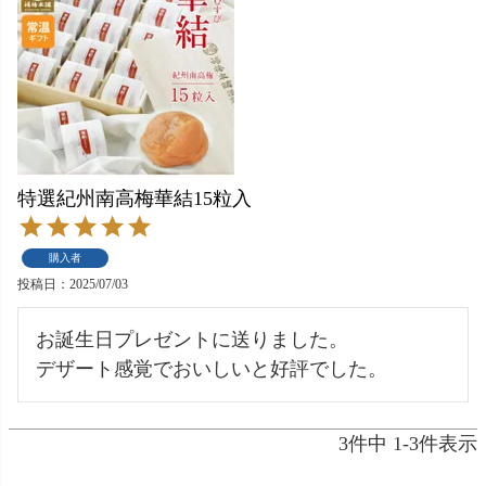
特選紀州南高梅華結15粒入
購入者
投稿日
2025/07/03
お誕生日プレゼントに送りました。

デザート感覚でおいしいと好評でした。
3
件中
1
-
3
件表示