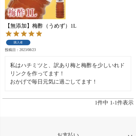
【無添加】梅酢（うめず）1L
購入者
投稿日
2023/08/23
私はハチミツと、訳あり梅と梅酢を少しいれド
リンクを作ってます！

おかげで毎日元気に過ごしてます！
1
件中
1
-
1
件表示
お支払い