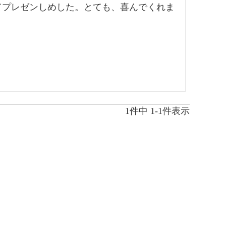
てプレゼンしめした。とても、喜んでくれま
1
件中
1
-
1
件表示